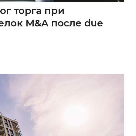
ог торга при
елок M&A после due