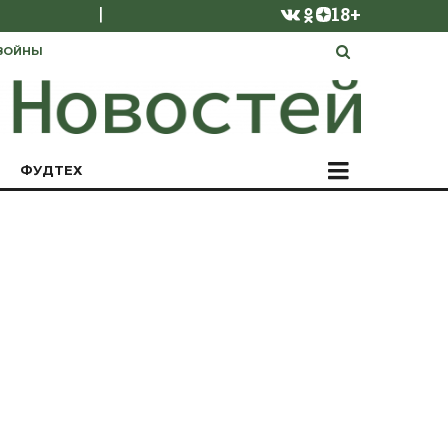
|
18+
ВОЙНЫ
ФУДТЕХ