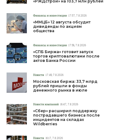
«РЖДстрой» на 103,7 млн рублей
Финансы и инвестиции
17:57, 7.8.2026
«ММЦБ» 12 августа обсудит
дивиденды по акциям
общества
Финансы и инвестиции
17:56, 7.8.2026
«СПБ Биржа» готовит запуск
торгов криптовалютами после
актов Банка России
Новости
17:49, 7.8.2026
Московская биржа: 33,7 млрд
рублей пришли в фонды
денежного рынка в июле
Новости компаний
16:47, 7.8.2026
«Сбер» расширил поддержку
пострадавшего бизнеса после
инцидентов на складах
Wildberries
Новости
16:17, 7.8.2026