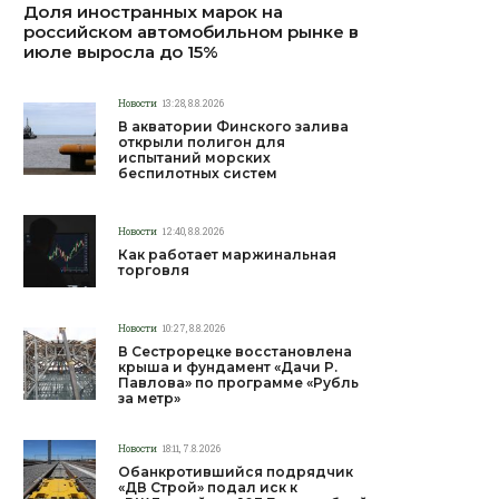
Доля иностранных марок на
российском автомобильном рынке в
июле выросла до 15%
Новости
13:28, 8.8.2026
В акватории Финского залива
открыли полигон для
испытаний морских
беспилотных систем
Новости
12:40, 8.8.2026
Как работает маржинальная
торговля
Новости
10:27, 8.8.2026
В Сестрорецке восстановлена
крыша и фундамент «Дачи Р.
Павлова» по программе «Рубль
за метр»
Новости
18:11, 7.8.2026
Обанкротившийся подрядчик
«ДВ Строй» подал иск к