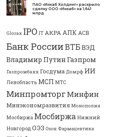
ПАО «Инкаб Холдинг» раскрыло
сделку ООО «Инкаб» на 1,641
млрд
IPO
АПК
АКРА
АСВ
IT
Glorax
Банк России
ВТБ
ВЭД
Владимир Путин
Газпром
ИИ
Госдума
Газпромбанк
Домрф
МСП
Ленобласть
МТС
Минпромторг
Минфин
Минэкономразвития
Монополия
Мосбиржа
Мосбиржа
Нижний
ОЭЗ
Новгород
Озон Фармацевтика