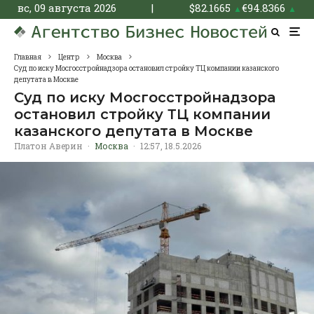
вс, 09 августа 2026
|
$
82.1665
€
94.8366
▲
▲
Главная
Центр
Москва
Суд по иску Мосгосстройнадзора остановил стройку ТЦ компании казанского
депутата в Москве
Суд по иску Мосгосстройнадзора
остановил стройку ТЦ компании
казанского депутата в Москве
Платон Аверин
·
Москва
·
12:57, 18.5.2026