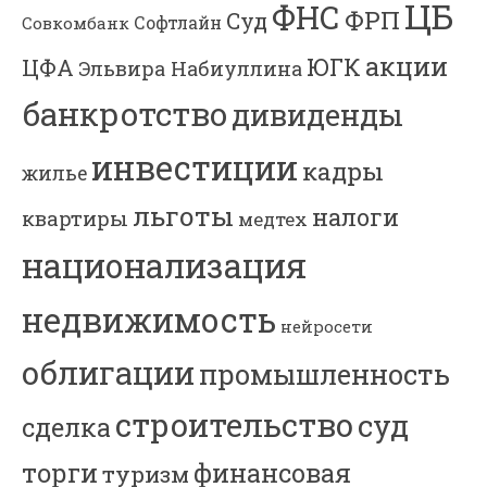
ЦБ
ФНС
ФРП
Суд
Софтлайн
Совкомбанк
акции
ЮГК
ЦФА
Эльвира Набиуллина
банкротство
дивиденды
инвестиции
кадры
жилье
льготы
налоги
квартиры
медтех
национализация
недвижимость
нейросети
облигации
промышленность
строительство
суд
сделка
торги
финансовая
туризм