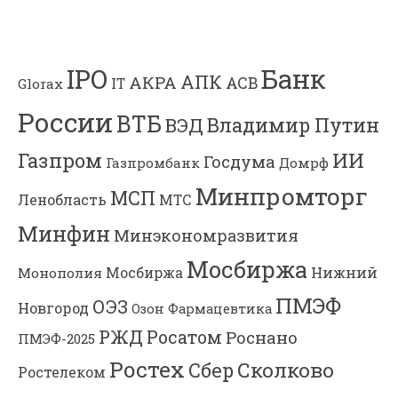
Банк
IPO
АПК
АКРА
АСВ
IT
Glorax
России
ВТБ
Владимир Путин
ВЭД
Газпром
ИИ
Госдума
Газпромбанк
Домрф
Минпромторг
МСП
Ленобласть
МТС
Минфин
Минэкономразвития
Мосбиржа
Мосбиржа
Нижний
Монополия
ПМЭФ
ОЭЗ
Новгород
Озон Фармацевтика
РЖД
Росатом
Роснано
ПМЭФ-2025
Ростех
Сколково
Сбер
Ростелеком