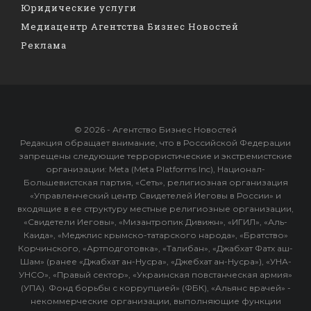
Юридические услуги
Медиацентр Агентства Бизнес Новостей
Реклама
© 2026 - Агентство Бизнес Новостей
Редакция обращает внимание, что в Российской Федерации
запрещены следующие террористические и экстремистские
организации: Meta (Meta Platforms Inc), Национал-
Большевистская партия, «Сеть», религиозная организация
«Управленческий центр Свидетелей Иеговы в России» и
входящие в ее структуру местные религиозные организации,
«Свидетели Иеговы», «Мизантропик Дивижн», «ИГИЛ», «Аль-
Каида», «Меджлис крымско-татарского народа», «Братство»
Корчинского, «Артподготовка», «Талибан», «Джабхат Фатх аш-
Шам» (ранее «Джабхат ан-Нусра», «Джебхат ан-Нусра»), «УНА-
УНСО», «Правый сектор», «Украинская повстанческая армия»
(УПА). Фонд борьбы с коррупцией» (ФБК), «Альянс врачей» -
некоммерческие организации, выполняющие функции