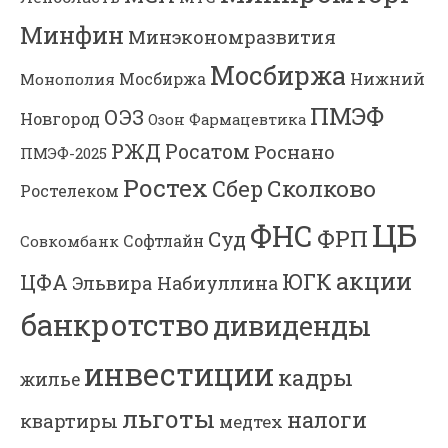
Минфин
Минэкономразвития
Мосбиржа
Мосбиржа
Нижний
Монополия
ПМЭФ
ОЭЗ
Новгород
Озон Фармацевтика
РЖД
Росатом
Роснано
ПМЭФ-2025
Ростех
Сколково
Сбер
Ростелеком
ЦБ
ФНС
ФРП
Суд
Софтлайн
Совкомбанк
акции
ЮГК
ЦФА
Эльвира Набиуллина
банкротство
дивиденды
инвестиции
кадры
жилье
льготы
налоги
квартиры
медтех