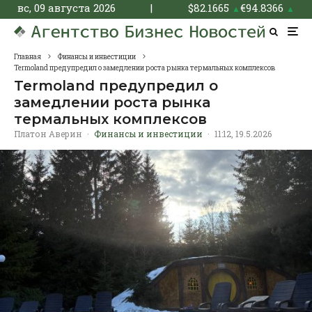
вс, 09 августа 2026
|
$
82.1665
€
94.8366
▲
▲
Главная
Финансы и инвестиции
Termoland предупредил о замедлении роста рынка термальных комплексов
Termoland предупредил о
замедлении роста рынка
термальных комплексов
Платон Аверин
·
Финансы и инвестиции
·
11:12, 19.5.2026