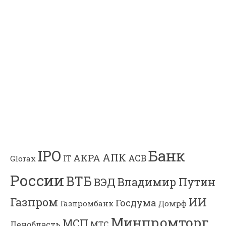
Банк
IPO
АПК
АКРА
АСВ
IT
Glorax
России
ВТБ
Владимир Путин
ВЭД
Газпром
ИИ
Госдума
Газпромбанк
Домрф
Минпромторг
МСП
Ленобласть
МТС