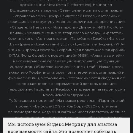
организации: Meta (Meta Platforms Inc), Национал-
Большевистская партия, «Сеть», религиозная организация
«Управленческий центр Свидетелей Иеговы в России» и
входящие в ее структуру местные религиозные организации,
«Свидетели Иеговы», «Мизантропик Дивижн», «ИГИЛ», «Аль-
Каида», «Меджлис крымско-татарского народа», «Братство»
Корчинского, «Артподготовка», «Талибан», «Джабхат Фатх аш-
Шам» (ранее «Джабхат ан-Нусра», «Джебхат ан-Нусра»), «УНА-
УНСО», «Правый сектор», «Украинская повстанческая армия»
(УПА). Фонд борьбы с коррупцией» (ФБК), «Альянс врачей» -
некоммерческие организации, выполняющие функции
иноагентов. Общественное движение «Штабы Навального»
включено Росфинмониторингом в перечень организаций и
физических лиц, в отношении которых имеются сведения об
их причастности к экстремистской деятельности или
терроризму. Instagram и Facebook запрещены на территории
Российской Федерации.
Публикации с пометкой «На правах рекламы», «Партнёрский
проект», «Выборы-2019» и «Выборы-2020» оплачены
рекламодателем. Редакция сайта не несет ответственности за
достоверность информации, содержащейся в рекламных
объявлениях.
Мы используем Яндекс.Метрику для анализа
посещаемости сайта. Это позволяет собирать