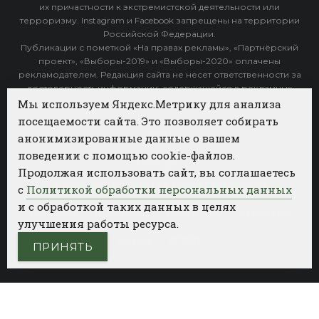
их причастности к экстремистской деятельности или
терроризму. Instagram и Facebook запрещены на территории
Российской Федерации.
Публикации с пометкой «На правах рекламы», «Партнёрский
проект», «Выборы-2019» и «Выборы-2020» оплачены
рекламодателем. Редакция сайта не несет ответственности за
достоверность информации, содержащейся в рекламных
объявлениях.
Мы используем Яндекс.Метрику для анализа
посещаемости сайта. Это позволяет собирать
Архив
анонимизированные данные о вашем
поведении с помощью cookie-файлов.
Категории
Продолжая использовать сайт, вы соглашаетесь
ФОТОБАНК АГЕНТСТВА БИЗНЕС НОВОСТЕЙ
с
Политикой обработки персональных данных
и с обработкой таких данных в целях
РЕГИОНЫ
ПОЛИТИКА
ОБЩЕСТВО
КУЛЬТУРА
улучшения работы ресурса.
НАУКА
СПОРТ
ПРИНЯТЬ