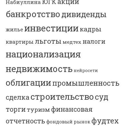
акции
ЮГК
Набиуллина
банкротство
дивиденды
инвестиции
кадры
жилье
льготы
налоги
квартиры
медтех
национализация
недвижимость
нейросети
облигации
промышленность
строительство
суд
сделка
торги
финансовая
туризм
фудтех
отчетность
фондовый рынок