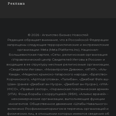
Реклама
© 2026 - Агентство Бизнес Новостей
Редакция обращает внимание, что в Российской Федерации
запрещены следующие террористические и экстремистские
организации: Meta (Meta Platforms Inc), Национал-
Большевистская партия, «Сеть», религиозная организация
«Управленческий центр Свидетелей Иеговы в России» и
входящие в ее структуру местные религиозные организации,
«Свидетели Иеговы», «Мизантропик Дивижн», «ИГИЛ», «Аль-
Каида», «Меджлис крымско-татарского народа», «Братство»
Корчинского, «Артподготовка», «Талибан», «Джабхат Фатх аш-
Шам» (ранее «Джабхат ан-Нусра», «Джебхат ан-Нусра»), «УНА-
УНСО», «Правый сектор», «Украинская повстанческая армия»
(УПА). Фонд борьбы с коррупцией» (ФБК), «Альянс врачей» -
некоммерческие организации, выполняющие функции
иноагентов. Общественное движение «Штабы Навального»
включено Росфинмониторингом в перечень организаций и
физических лиц, в отношении которых имеются сведения об