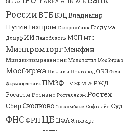
IPO
АПК
АКРА
АСВ
IT
Glorax
России
ВТБ
Владимир
ВЭД
Газпром
Путин
Госдума
Газпромбанк
ИИ
МСП
Ленобласть
МТС
Домрф
Минпромторг
Минфин
Минэкономразвития
Мосбиржа
Монополия
Мосбиржа
ОЭЗ
Нижний Новгород
Озон
ПМЭФ
РЖД
Фармацевтика
ПМЭФ-2025
Ростех
Росатом
Роснано
Ростелеком
Сколково
Сбер
Суд
Софтлайн
Совкомбанк
ЦБ
ФНС
ФРП
ЦФА
Эльвира