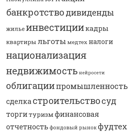
банкротство
дивиденды
инвестиции
кадры
жилье
льготы
налоги
квартиры
медтех
национализация
недвижимость
нейросети
облигации
промышленность
строительство
суд
сделка
торги
финансовая
туризм
фудтех
отчетность
фондовый рынок