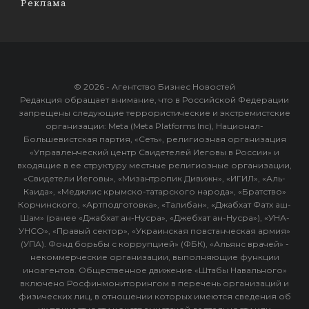
Реклама
© 2026 - Агентство Бизнес Новостей
Редакция обращает внимание, что в Российской Федерации
запрещены следующие террористические и экстремистские
организации: Meta (Meta Platforms Inc), Национал-
Большевистская партия, «Сеть», религиозная организация
«Управленческий центр Свидетелей Иеговы в России» и
входящие в ее структуру местные религиозные организации,
«Свидетели Иеговы», «Мизантропик Дивижн», «ИГИЛ», «Аль-
Каида», «Меджлис крымско-татарского народа», «Братство»
Корчинского, «Артподготовка», «Талибан», «Джабхат Фатх аш-
Шам» (ранее «Джабхат ан-Нусра», «Джебхат ан-Нусра»), «УНА-
УНСО», «Правый сектор», «Украинская повстанческая армия»
(УПА). Фонд борьбы с коррупцией» (ФБК), «Альянс врачей» -
некоммерческие организации, выполняющие функции
иноагентов. Общественное движение «Штабы Навального»
включено Росфинмониторингом в перечень организаций и
физических лиц, в отношении которых имеются сведения об