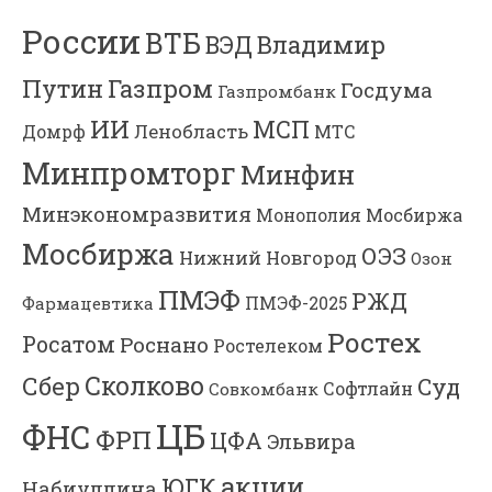
России
ВТБ
Владимир
ВЭД
Газпром
Путин
Госдума
Газпромбанк
ИИ
МСП
Ленобласть
МТС
Домрф
Минпромторг
Минфин
Минэкономразвития
Мосбиржа
Монополия
Мосбиржа
ОЭЗ
Нижний Новгород
Озон
ПМЭФ
РЖД
Фармацевтика
ПМЭФ-2025
Ростех
Росатом
Роснано
Ростелеком
Сколково
Сбер
Суд
Софтлайн
Совкомбанк
ЦБ
ФНС
ФРП
ЦФА
Эльвира
акции
ЮГК
Набиуллина