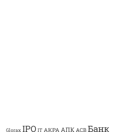
Банк
IPO
АПК
АКРА
АСВ
IT
Glorax