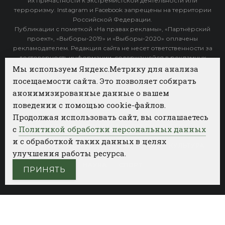
их причастности к экстремистской деятельности или
терроризму. Instagram и Facebook запрещены на территории
Российской Федерации.
Публикации с пометкой «На правах рекламы», «Партнёрский
проект», «Выборы-2019» и «Выборы-2020» оплачены
рекламодателем. Редакция сайта не несет ответственности за
достоверность информации, содержащейся в рекламных
объявлениях.
Мы используем Яндекс.Метрику для анализа
посещаемости сайта. Это позволяет собирать
Архив
анонимизированные данные о вашем
поведении с помощью cookie-файлов.
Категории
Продолжая использовать сайт, вы соглашаетесь
ФОТОБАНК АГЕНТСТВА БИЗНЕС НОВОСТЕЙ
с
Политикой обработки персональных данных
и с обработкой таких данных в целях
РЕГИОНЫ
ПОЛИТИКА
ОБЩЕСТВО
КУЛЬТУРА
улучшения работы ресурса.
НАУКА
СПОРТ
ПРИНЯТЬ