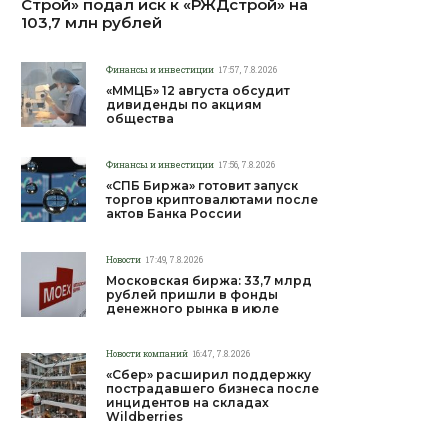
Строй» подал иск к «РЖДстрой» на
103,7 млн рублей
Финансы и инвестиции
17:57, 7.8.2026
«ММЦБ» 12 августа обсудит
дивиденды по акциям
общества
Финансы и инвестиции
17:56, 7.8.2026
«СПБ Биржа» готовит запуск
торгов криптовалютами после
актов Банка России
Новости
17:49, 7.8.2026
Московская биржа: 33,7 млрд
рублей пришли в фонды
денежного рынка в июле
Новости компаний
16:47, 7.8.2026
«Сбер» расширил поддержку
пострадавшего бизнеса после
инцидентов на складах
Wildberries