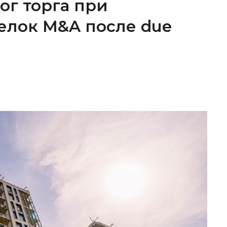
ог торга при
елок M&A после due