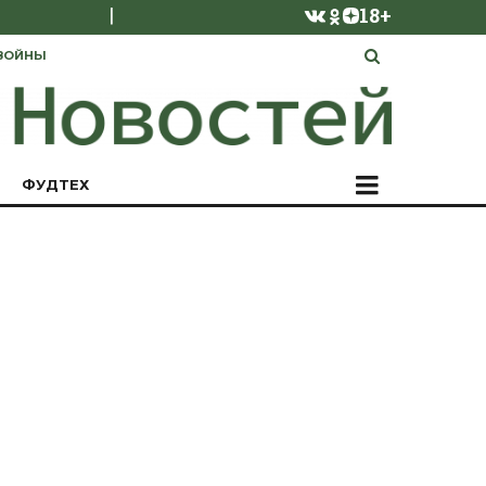
|
18+
ВОЙНЫ
ФУДТЕХ