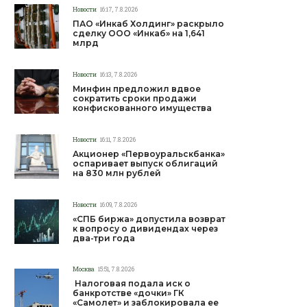
Новости
16:17, 7.8.2026
ПАО «Инкаб Холдинг» раскрыло
сделку ООО «Инкаб» на 1,641
млрд
Новости
16:13, 7.8.2026
Минфин предложил вдвое
сократить сроки продажи
конфискованного имущества
Новости
16:11, 7.8.2026
Акционер «Первоуральскбанка»
оспаривает выпуск облигаций
на 830 млн рублей
Новости
16:09, 7.8.2026
«СПБ биржа» допустила возврат
к вопросу о дивидендах через
два-три года
Москва
15:51, 7.8.2026
Налоговая подала иск о
банкротстве «дочки» ГК
«Самолет» и заблокировала ее