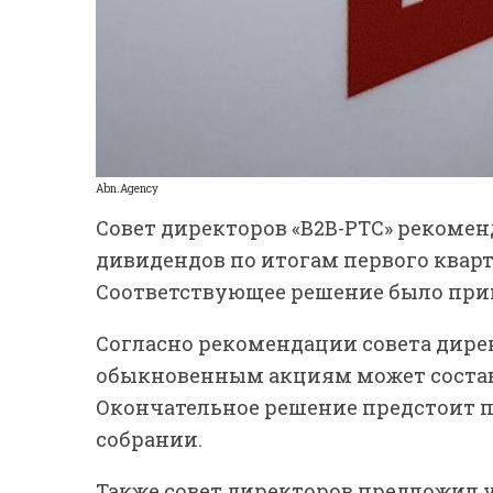
Abn.Agency
Совет директоров «В2В-РТС» рекоме
дивидендов по итогам первого квартал
Соответствующее решение было прин
Согласно рекомендации совета дире
обыкновенным акциям может составит
Окончательное решение предстоит 
собрании.
Также совет директоров предложил 