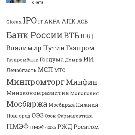
счета
IPO
АПК
АКРА
АСВ
IT
Glorax
Банк России
ВТБ
ВЭД
Владимир Путин
Газпром
ИИ
Госдума
Газпромбанк
Домрф
МСП
Ленобласть
МТС
Минпромторг
Минфин
Минэкономразвития
Монополия
Мосбиржа
Мосбиржа
Нижний
ОЭЗ
Новгород
Озон Фармацевтика
ПМЭФ
РЖД
Росатом
ПМЭФ-2025