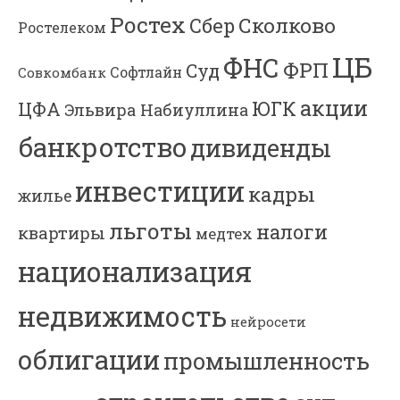
Ростех
Сколково
Сбер
Ростелеком
ЦБ
ФНС
ФРП
Суд
Софтлайн
Совкомбанк
акции
ЮГК
ЦФА
Эльвира Набиуллина
банкротство
дивиденды
инвестиции
кадры
жилье
льготы
налоги
квартиры
медтех
национализация
недвижимость
нейросети
облигации
промышленность