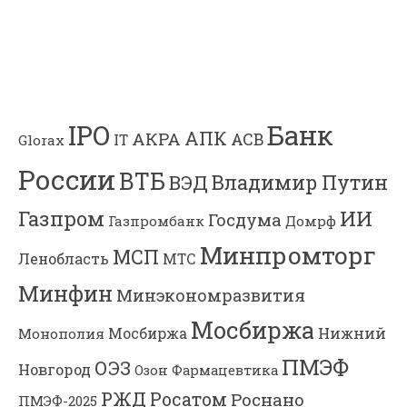
Банк
IPO
АПК
АКРА
АСВ
IT
Glorax
России
ВТБ
Владимир Путин
ВЭД
Газпром
ИИ
Госдума
Газпромбанк
Домрф
Минпромторг
МСП
Ленобласть
МТС
Минфин
Минэкономразвития
Мосбиржа
Мосбиржа
Нижний
Монополия
ПМЭФ
ОЭЗ
Новгород
Озон Фармацевтика
РЖД
Росатом
Роснано
ПМЭФ-2025