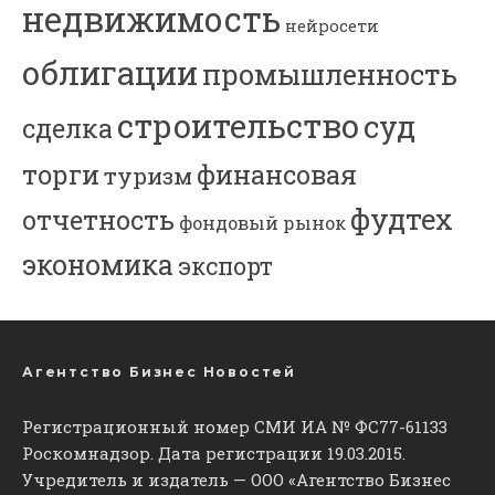
недвижимость
нейросети
облигации
промышленность
строительство
суд
сделка
торги
финансовая
туризм
фудтех
отчетность
фондовый рынок
экономика
экспорт
Агентство Бизнес Новостей
Регистрационный номер СМИ ИА № ФС77-61133
Роскомнадзор. Дата регистрации 19.03.2015.
Учредитель и издатель — ООО «Агентство Бизнес