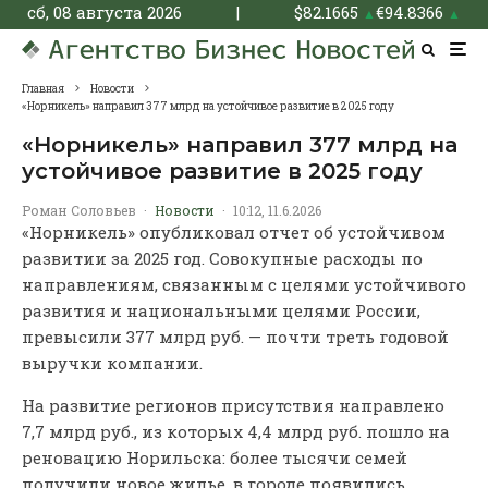
сб, 08 августа 2026
|
$
82.1665
€
94.8366
▲
▲
Главная
Новости
«Норникель» направил 377 млрд на устойчивое развитие в 2025 году
«Норникель» направил 377 млрд на
устойчивое развитие в 2025 году
Роман Соловьев
·
Новости
·
10:12, 11.6.2026
«Норникель» опубликовал отчет об устойчивом
развитии за 2025 год. Совокупные расходы по
направлениям, связанным с целями устойчивого
развития и национальными целями России,
превысили 377 млрд руб. — почти треть годовой
выручки компании.
На развитие регионов присутствия направлено
7,7 млрд руб., из которых 4,4 млрд руб. пошло на
реновацию Норильска: более тысячи семей
получили новое жилье, в городе появились