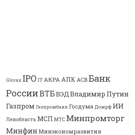
Банк
IPO
АПК
АКРА
АСВ
IT
Glorax
России
ВТБ
Владимир Путин
ВЭД
Газпром
ИИ
Госдума
Газпромбанк
Домрф
Минпромторг
МСП
Ленобласть
МТС
Минфин
Минэкономразвития