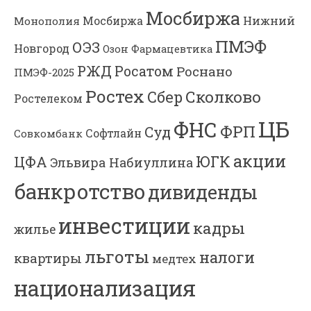
Мосбиржа
Мосбиржа
Нижний
Монополия
ПМЭФ
ОЭЗ
Новгород
Озон Фармацевтика
РЖД
Росатом
Роснано
ПМЭФ-2025
Ростех
Сколково
Сбер
Ростелеком
ЦБ
ФНС
ФРП
Суд
Софтлайн
Совкомбанк
акции
ЮГК
ЦФА
Эльвира Набиуллина
банкротство
дивиденды
инвестиции
кадры
жилье
льготы
налоги
квартиры
медтех
национализация