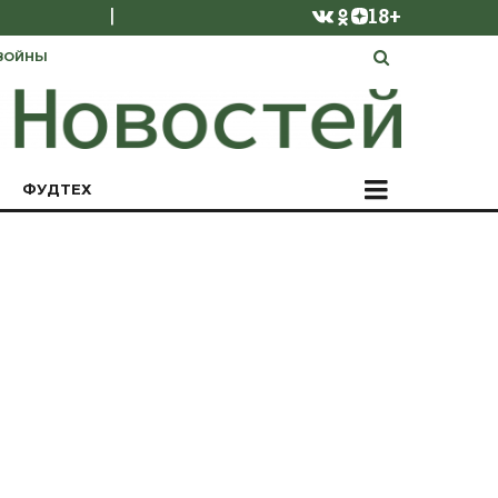
|
18+
ВОЙНЫ
ФУДТЕХ