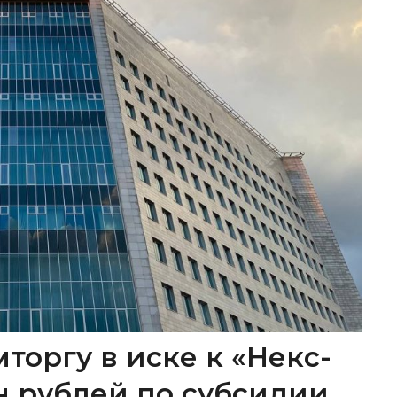
торгу в иске к «Некс-
лн рублей по субсидии