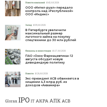
Новости компаний
10:43, 6.8.2026
ООО «Интел-руал» передало
контроль над «Республикой»
ООО «Индекс»
Запад
10:35, 6.8.2026
В Петербурге увеличили
максимальный размер
льготного займа на покупку
спецтехники до 30 млн рублей
Финансы и инвестиции
10:27, 6.8.2026
ПАО «Озон Фармацевтика» 12
августа обсудит новую
дивидендную политику
Новости
10:26, 6.8.2026
Экс-президент АСВ обвиняется в
хищении 4,3 млрд руб. из
доходов «Аквамира»
IPO
АПК
АКРА
АСВ
IT
Glorax