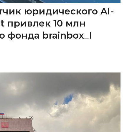
тчик юридического AI-
ot привлек 10 млн
о фонда brainbox_I