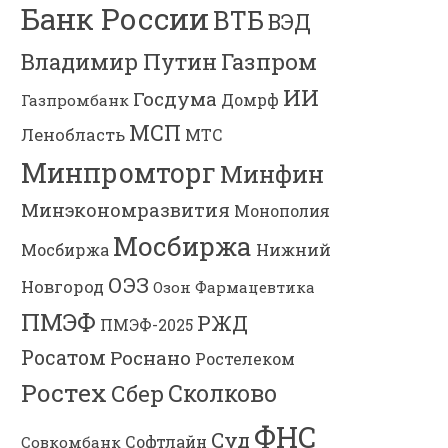
Банк России
ВТБ
ВЭД
Газпром
Владимир Путин
ИИ
Госдума
Газпромбанк
Домрф
МСП
Ленобласть
МТС
Минпромторг
Минфин
Минэкономразвития
Монополия
Мосбиржа
Мосбиржа
Нижний
ОЭЗ
Новгород
Озон Фармацевтика
ПМЭФ
РЖД
ПМЭФ-2025
Росатом
Роснано
Ростелеком
Ростех
Сколково
Сбер
ФНС
Суд
Софтлайн
Совкомбанк