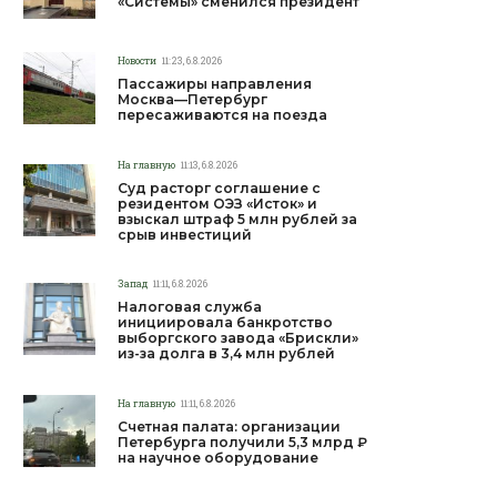
«Системы» сменился президент
Новости
11:23, 6.8.2026
Пассажиры направления
Москва—Петербург
пересаживаются на поезда
На главную
11:13, 6.8.2026
Суд расторг соглашение с
резидентом ОЭЗ «Исток» и
взыскал штраф 5 млн рублей за
срыв инвестиций
Запад
11:11, 6.8.2026
Налоговая служба
инициировала банкротство
выборгского завода «Брискли»
из-за долга в 3,4 млн рублей
На главную
11:11, 6.8.2026
Счетная палата: организации
Петербурга получили 5,3 млрд ₽
на научное оборудование