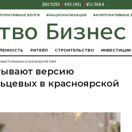
$
80.9293
€
93.1901
¥
11.9684
▼
▼
▲
ПОРАТИВНЫЕ БЛОГИ
#НАЦИОНАЛИЗАЦИЯ
#КОРПОРАТИВНЫЕ 
ЛЕННОСТЬ
РИТЕЙЛ
СТРОИТЕЛЬСТВО
ИНВЕСТИЦИИ
емьи Усольцевых в красноярской тайге
тывают версию
льцевых в красноярской