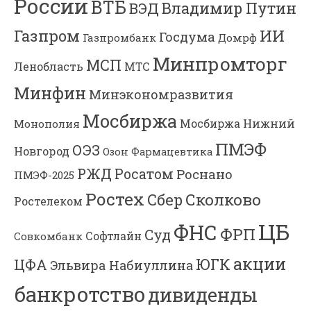
России
ВТБ
Владимир Путин
ВЭД
Газпром
ИИ
Госдума
Газпромбанк
Домрф
Минпромторг
МСП
Ленобласть
МТС
Минфин
Минэкономразвития
Мосбиржа
Мосбиржа
Нижний
Монополия
ПМЭФ
ОЭЗ
Новгород
Озон Фармацевтика
РЖД
Росатом
Роснано
ПМЭФ-2025
Ростех
Сколково
Сбер
Ростелеком
ЦБ
ФНС
ФРП
Суд
Софтлайн
Совкомбанк
акции
ЮГК
ЦФА
Эльвира Набиуллина
банкротство
дивиденды