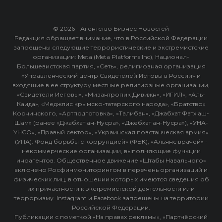
© 2026 - Агентство Бизнес Новостей
Редакция обращает внимание, что в Российской Федерации
запрещены следующие террористические и экстремистские
организации: Meta (Meta Platforms Inc), Национал-
Большевистская партия, «Сеть», религиозная организация
«Управленческий центр Свидетелей Иеговы в России» и
входящие в ее структуру местные религиозные организации,
«Свидетели Иеговы», «Мизантропик Дивижн», «ИГИЛ», «Аль-
Каида», «Меджлис крымско-татарского народа», «Братство»
Корчинского, «Артподготовка», «Талибан», «Джабхат Фатх аш-
Шам» (ранее «Джабхат ан-Нусра», «Джебхат ан-Нусра»), «УНА-
УНСО», «Правый сектор», «Украинская повстанческая армия»
(УПА). Фонд борьбы с коррупцией» (ФБК), «Альянс врачей» -
некоммерческие организации, выполняющие функции
иноагентов. Общественное движение «Штабы Навального»
включено Росфинмониторингом в перечень организаций и
физических лиц, в отношении которых имеются сведения об
их причастности к экстремистской деятельности или
терроризму. Instagram и Facebook запрещены на территории
Российской Федерации.
Публикации с пометкой «На правах рекламы», «Партнёрский