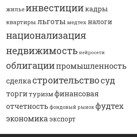
инвестиции
кадры
жилье
льготы
налоги
квартиры
медтех
национализация
недвижимость
нейросети
облигации
промышленность
строительство
суд
сделка
торги
финансовая
туризм
фудтех
отчетность
фондовый рынок
экономика
экспорт