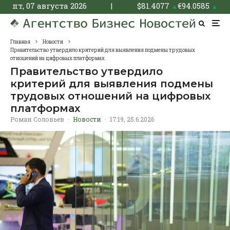
пт, 07 августа 2026
|
$
81.4077
€
94.0585
▲
▲
Главная
Новости
Правительство утвердило критерий для выявления подмены трудовых
отношений на цифровых платформах
Правительство утвердило
критерий для выявления подмены
трудовых отношений на цифровых
платформах
Роман Соловьев
·
Новости
·
17:19, 25.6.2026