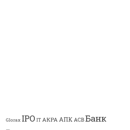
Банк
IPO
АПК
АКРА
АСВ
IT
Glorax