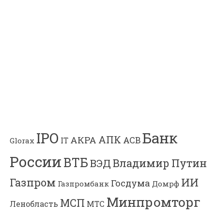
Банк
IPO
АПК
АКРА
АСВ
IT
Glorax
России
ВТБ
Владимир Путин
ВЭД
Газпром
ИИ
Госдума
Газпромбанк
Домрф
Минпромторг
МСП
Ленобласть
МТС