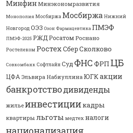
Минфин
Минэкономразвития
Мосбиржа
Мосбиржа
Нижний
Монополия
ПМЭФ
ОЭЗ
Новгород
Озон Фармацевтика
РЖД
Росатом
Роснано
ПМЭФ-2025
Ростех
Сколково
Сбер
Ростелеком
ЦБ
ФНС
ФРП
Суд
Софтлайн
Совкомбанк
акции
ЮГК
ЦФА
Эльвира Набиуллина
банкротство
дивиденды
инвестиции
кадры
жилье
льготы
налоги
квартиры
медтех
национализация