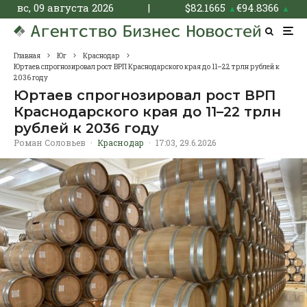
вс, 09 августа 2026
|
$
82.1665
€
94.8366
▲
▲
Главная
Юг
Краснодар
Юртаев спрогнозировал рост ВРП Краснодарского края до 11–22 трлн рублей к
2036 году
Юртаев спрогнозировал рост ВРП
Краснодарского края до 11–22 трлн
рублей к 2036 году
Роман Соловьев
·
Краснодар
·
17:03, 29.6.2026