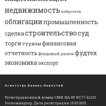
недвижимость
нейросети
облигации
промышленность
строительство
суд
сделка
торги
финансовая
туризм
фудтех
отчетность
фондовый рынок
экономика
экспорт
Агентство Бизнес Новостей
Регистрационный номер СМИ ИА № ФС77-61133
Роскомнадзор. Дата регистрации 19.03.2015.