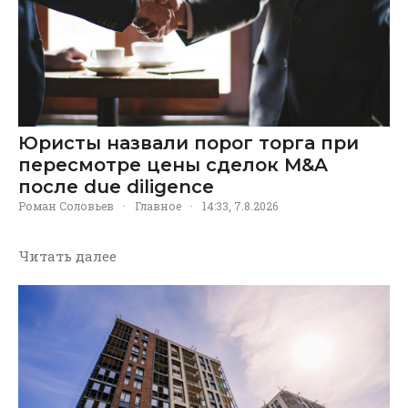
Юристы назвали порог торга при
пересмотре цены сделок M&A
после due diligence
Роман Соловьев
·
Главное
·
14:33, 7.8.2026
Читать далее