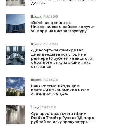
до 55%
Новости
17:13, 6.8.2026
«Зелёная долина» в
Нижнекамском районе получит
50 млрд на инфраструктуру
Новости
17:11, 6.8.2026
«Диасофт» рекомендовал
дивиденды за полугодие в
размере 16 рублей на акцию, от
обратного выкупа акций пока
отказался
Новости
17:10, 6.8.2026
Банк России: входящие
платежи в экономике в июле
снизились на 3,4%
Запад
17:08, 6.8.2026
Суд арестовал счета «Илим
Глобал Тимбер Рус» на 1,8 млрд
рублей по иску прокуратуры