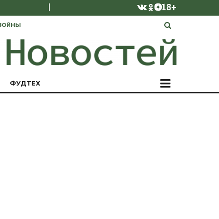
|
18+
ВОЙНЫ
ФУДТЕХ