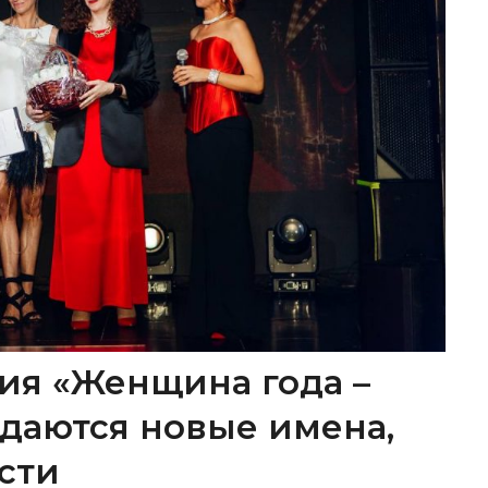
ия «Женщина года –
ождаются новые имена,
сти