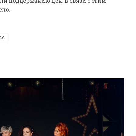
и поддержанию цен. В связи с этим
ело.
АС