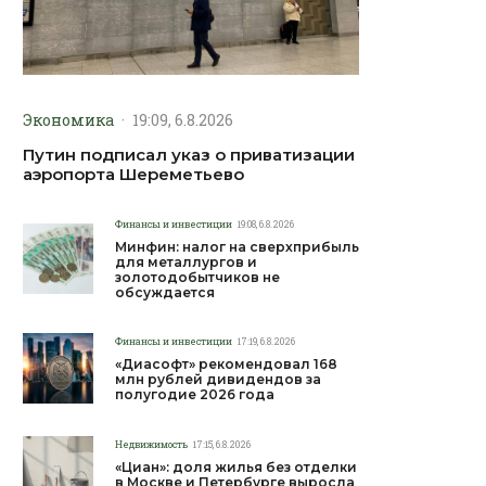
Экономика
·
19:09, 6.8.2026
Путин подписал указ о приватизации
аэропорта Шереметьево
Финансы и инвестиции
19:08, 6.8.2026
Минфин: налог на сверхприбыль
для металлургов и
золотодобытчиков не
обсуждается
Финансы и инвестиции
17:19, 6.8.2026
«Диасофт» рекомендовал 168
млн рублей дивидендов за
полугодие 2026 года
Недвижимость
17:15, 6.8.2026
«Циан»: доля жилья без отделки
в Москве и Петербурге выросла