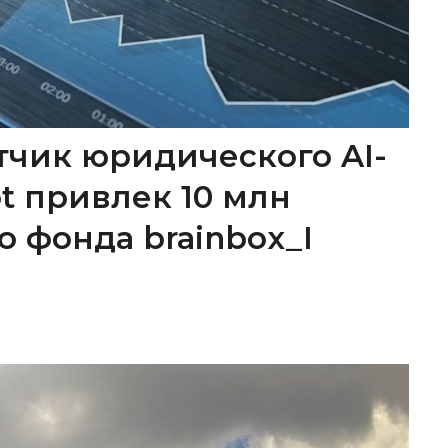
тчик юридического AI-
ot привлек 10 млн
о фонда brainbox_I