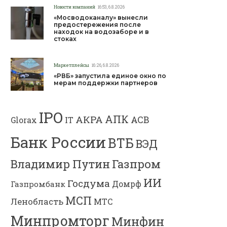
Новости компаний
16:53, 6.8.2026
«Мосводоканалу» вынесли
предостережения после
находок на водозаборе и в
стоках
Маркетплейсы
16:26, 6.8.2026
«РВБ» запустила единое окно по
мерам поддержки партнеров
IPO
АПК
АКРА
АСВ
IT
Glorax
Банк России
ВТБ
ВЭД
Газпром
Владимир Путин
ИИ
Госдума
Газпромбанк
Домрф
МСП
Ленобласть
МТС
Минпромторг
Минфин