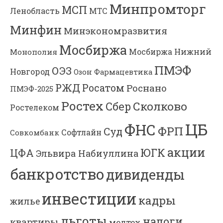
Минпромторг
МСП
Ленобласть
МТС
Минфин
Минэкономразвития
Мосбиржа
Мосбиржа
Нижний
Монополия
ПМЭФ
ОЭЗ
Новгород
Озон Фармацевтика
РЖД
Росатом
Роснано
ПМЭФ-2025
Ростех
Сколково
Сбер
Ростелеком
ЦБ
ФНС
ФРП
Суд
Софтлайн
Совкомбанк
акции
ЮГК
ЦФА
Эльвира Набиуллина
банкротство
дивиденды
инвестиции
кадры
жилье
льготы
налоги
квартиры
медтех