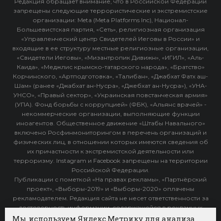
Редакция обращает внимание, что в Российской Федерации
запрещены следующие террористические и экстремистские
организации: Meta (Meta Platforms Inc), Национал-
Большевистская партия, «Сеть», религиозная организация
«Управленческий центр Свидетелей Иеговы в России» и
входящие в ее структуру местные религиозные организации,
«Свидетели Иеговы», «Мизантропик Дивижн», «ИГИЛ», «Аль-
Каида», «Меджлис крымско-татарского народа», «Братство»
Корчинского, «Артподготовка», «Талибан», «Джабхат Фатх аш-
Шам» (ранее «Джабхат ан-Нусра», «Джебхат ан-Нусра»), «УНА-
УНСО», «Правый сектор», «Украинская повстанческая армия»
(УПА). Фонд борьбы с коррупцией» (ФБК), «Альянс врачей» -
некоммерческие организации, выполняющие функции
иноагентов. Общественное движение «Штабы Навального»
включено Росфинмониторингом в перечень организаций и
физических лиц, в отношении которых имеются сведения об
их причастности к экстремистской деятельности или
терроризму. Instagram и Facebook запрещены на территории
Российской Федерации.
Публикации с пометкой «На правах рекламы», «Партнёрский
проект», «Выборы-2019» и «Выборы-2020» оплачены
рекламодателем. Редакция сайта не несет ответственности за
достоверность информации, содержащейся в рекламных
объявлениях.
Мы используем Яндекс.Метрику для анализа