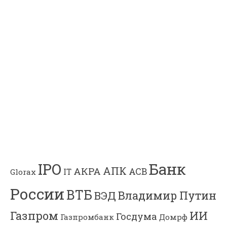
Банк
IPO
АПК
АКРА
АСВ
IT
Glorax
России
ВТБ
Владимир Путин
ВЭД
Газпром
ИИ
Госдума
Газпромбанк
Домрф