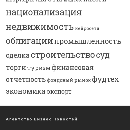
национализация
недвижимость
нейросети
облигации
промышленность
строительство
суд
сделка
торги
финансовая
туризм
фудтех
отчетность
фондовый рынок
экономика
экспорт
Агентство Бизнес Новостей