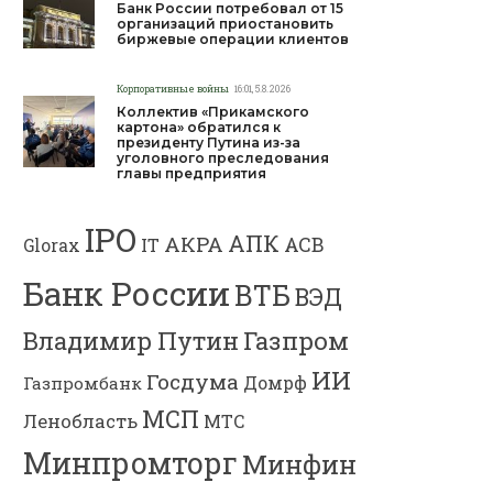
Банк России потребовал от 15
организаций приостановить
биржевые операции клиентов
Корпоративные войны
16:01, 5.8.2026
Коллектив «Прикамского
картона» обратился к
президенту Путина из-за
уголовного преследования
главы предприятия
IPO
АПК
АКРА
АСВ
IT
Glorax
Банк России
ВТБ
ВЭД
Газпром
Владимир Путин
ИИ
Госдума
Газпромбанк
Домрф
МСП
Ленобласть
МТС
Минпромторг
Минфин