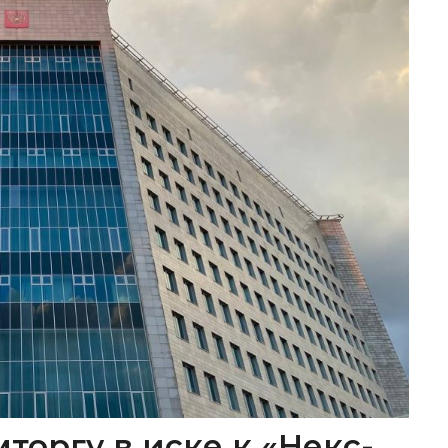
торгу в иске к «Некс-