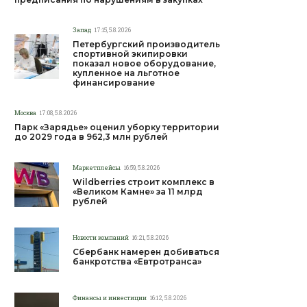
Запад
17:15, 5.8.2026
Петербургский производитель
спортивной экипировки
показал новое оборудование,
купленное на льготное
финансирование
Москва
17:08, 5.8.2026
Парк «Зарядье» оценил уборку территории
до 2029 года в 962,3 млн рублей
Маркетплейсы
16:59, 5.8.2026
Wildberries строит комплекс в
«Великом Камне» за 11 млрд
рублей
Новости компаний
16:21, 5.8.2026
Сбербанк намерен добиваться
банкротства «Евтротранса»
Финансы и инвестиции
16:12, 5.8.2026