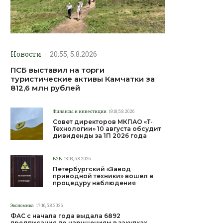
Новости
·
20:55, 5.8.2026
ПСБ выставил на торги
туристические активы Камчатки за
812,6 млн рублей
Финансы и инвестиции
19:18, 5.8.2026
Совет директоров МКПАО «Т-
Технологии» 10 августа обсудит
дивиденды за 1П 2026 года
B2B
18:03, 5.8.2026
Петербургский «Завод
приводной техники» вошел в
процедуру наблюдения
Экономика
17:16, 5.8.2026
ФАС с начала года выдала 6892
предписания по нарушениям в закупках