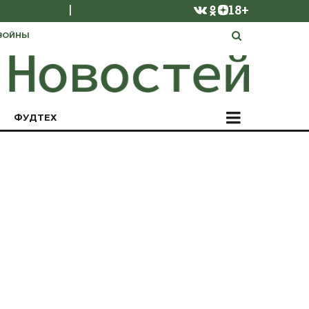
|
18+
ВОЙНЫ
ФУДТЕХ