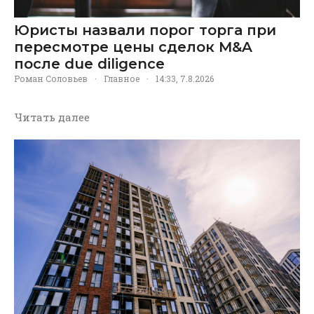
Юристы назвали порог торга при
пересмотре цены сделок M&A
после due diligence
Роман Соловьев
·
Главное
·
14:33, 7.8.2026
Читать далее