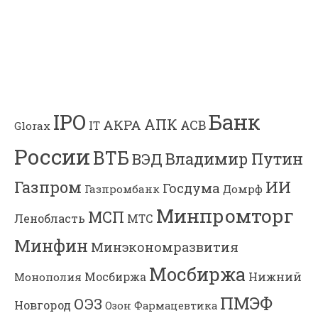
Банк
IPO
АПК
АКРА
АСВ
IT
Glorax
России
ВТБ
Владимир Путин
ВЭД
Газпром
ИИ
Госдума
Газпромбанк
Домрф
Минпромторг
МСП
Ленобласть
МТС
Минфин
Минэкономразвития
Мосбиржа
Мосбиржа
Нижний
Монополия
ПМЭФ
ОЭЗ
Новгород
Озон Фармацевтика