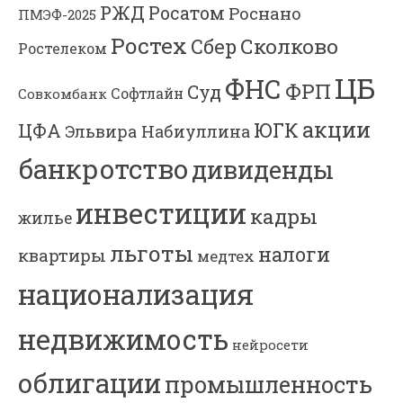
РЖД
Росатом
Роснано
ПМЭФ-2025
Ростех
Сколково
Сбер
Ростелеком
ЦБ
ФНС
ФРП
Суд
Софтлайн
Совкомбанк
акции
ЮГК
ЦФА
Эльвира Набиуллина
банкротство
дивиденды
инвестиции
кадры
жилье
льготы
налоги
квартиры
медтех
национализация
недвижимость
нейросети
облигации
промышленность