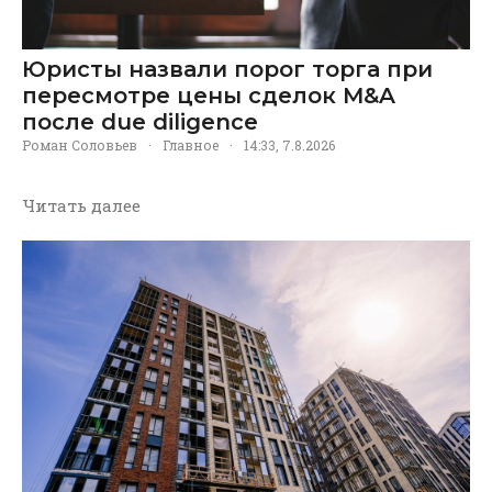
Юристы назвали порог торга при
пересмотре цены сделок M&A
после due diligence
Роман Соловьев
·
Главное
·
14:33, 7.8.2026
Читать далее