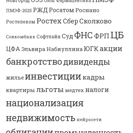
Новгород
Озон Фармацевтика
РЖД
Росатом
Роснано
ПМЭФ-2025
Ростех
Сколково
Сбер
Ростелеком
ЦБ
ФНС
ФРП
Суд
Софтлайн
Совкомбанк
акции
ЮГК
ЦФА
Эльвира Набиуллина
банкротство
дивиденды
инвестиции
кадры
жилье
льготы
налоги
квартиры
медтех
национализация
недвижимость
нейросети
облигации
промышленность