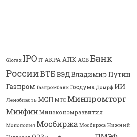
Банк
IPO
АПК
АКРА
АСВ
IT
Glorax
России
ВТБ
Владимир Путин
ВЭД
Газпром
ИИ
Госдума
Газпромбанк
Домрф
Минпромторг
МСП
Ленобласть
МТС
Минфин
Минэкономразвития
Мосбиржа
Мосбиржа
Нижний
Монополия
ПМЭФ
ОЭЗ