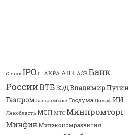
Банк
IPO
АПК
АКРА
АСВ
IT
Glorax
России
ВТБ
Владимир Путин
ВЭД
Газпром
ИИ
Госдума
Газпромбанк
Домрф
Минпромторг
МСП
Ленобласть
МТС
Минфин
Минэкономразвития