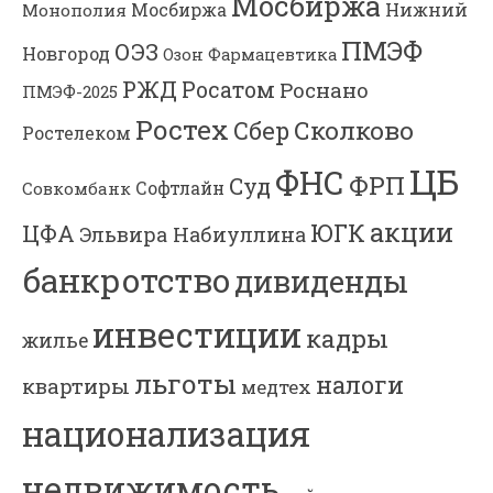
Мосбиржа
Мосбиржа
Нижний
Монополия
ПМЭФ
ОЭЗ
Новгород
Озон Фармацевтика
РЖД
Росатом
Роснано
ПМЭФ-2025
Ростех
Сколково
Сбер
Ростелеком
ЦБ
ФНС
ФРП
Суд
Софтлайн
Совкомбанк
акции
ЮГК
ЦФА
Эльвира Набиуллина
банкротство
дивиденды
инвестиции
кадры
жилье
льготы
налоги
квартиры
медтех
национализация
недвижимость