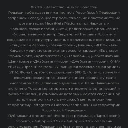
© 2026 - Агентство Бизнес Новостей
Редакция обращает внимание, что в Российской Федерации
запрещены следующие террористические и экстремистские
организации: Meta (Meta Platforms Inc), Национал-
Большевистская партия, «Сеть», религиозная организация
«Управленческий центр Свидетелей Иеговы в России» и
входящие в ее структуру местные религиозные организации,
«Свидетели Иеговы», «Мизантропик Дивижн», «ИГИЛ», «Аль-
Каида», «Меджлис крымско-татарского народа», «Братство»
Корчинского, «Артподготовка», «Талибан», «Джабхат Фатх аш-
Шам» (ранее «Джабхат ан-Нусра», «Джебхат ан-Нусра»), «УНА-
УНСО», «Правый сектор», «Украинская повстанческая армия»
(УПА). Фонд борьбы с коррупцией» (ФБК), «Альянс врачей» -
некоммерческие организации, выполняющие функции
иноагентов. Общественное движение «Штабы Навального»
включено Росфинмониторингом в перечень организаций и
физических лиц, в отношении которых имеются сведения об
их причастности к экстремистской деятельности или
терроризму. Instagram и Facebook запрещены на территории
Российской Федерации.
Публикации с пометкой «На правах рекламы», «Партнёрский
проект», «Выборы-2019» и «Выборы-2020» оплачены
рекламодателем. Редакция сайта не несет ответственности за