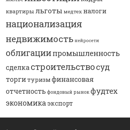
льготы
налоги
квартиры
медтех
национализация
недвижимость
нейросети
облигации
промышленность
строительство
суд
сделка
торги
финансовая
туризм
фудтех
отчетность
фондовый рынок
экономика
экспорт