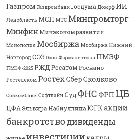
Газпром
ИИ
Госдума
Газпромбанк
Домрф
Минпромторг
МСП
Ленобласть
МТС
Минфин
Минэкономразвития
Мосбиржа
Мосбиржа
Нижний
Монополия
ПМЭФ
ОЭЗ
Новгород
Озон Фармацевтика
РЖД
Росатом
Роснано
ПМЭФ-2025
Ростех
Сколково
Сбер
Ростелеком
ЦБ
ФНС
ФРП
Суд
Софтлайн
Совкомбанк
акции
ЮГК
ЦФА
Эльвира Набиуллина
банкротство
дивиденды
инвестиции
кадры
жилье