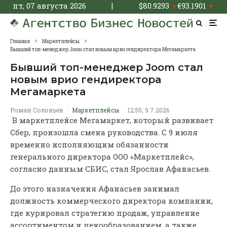
пт, 07 августа 2026
|
$
80.9293
€
93.1901
▼
▼
Главная
Маркетплейсы
Бывший топ-менеджер Joom стал новым врио гендиректора Мегамаркета
Бывший топ-менеджер Joom стал
новым врио гендиректора
Мегамаркета
Роман Соловьев
·
Маркетплейсы
·
12:50, 9.7.2026
В маркетплейсе Мегамаркет, который развивает
Сбер, произошла смена руководства. С 9 июля
временно исполняющим обязанности
генерального директора ООО «Маркетплейс»,
согласно данным СБИС, стал Ярослав Афанасьев.
До этого назначения Афанасьев занимал
должность коммерческого директора компании,
где курировал стратегию продаж, управление
ассортиментом и ценообразованием, а также