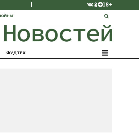
|
18+
ВОЙНЫ
ФУДТЕХ