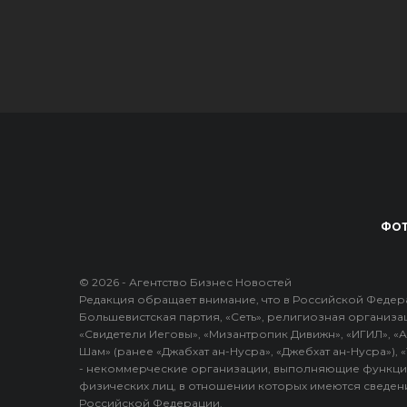
ФОТ
© 2026 - Агентство Бизнес Новостей
Редакция обращает внимание, что в Российской Федера
Большевистская партия, «Сеть», религиозная организа
«Свидетели Иеговы», «Мизантропик Дивижн», «ИГИЛ», «А
Шам» (ранее «Джабхат ан-Нусра», «Джебхат ан-Нусра»),
- некоммерческие организации, выполняющие функци
физических лиц, в отношении которых имеются сведени
Российской Федерации.