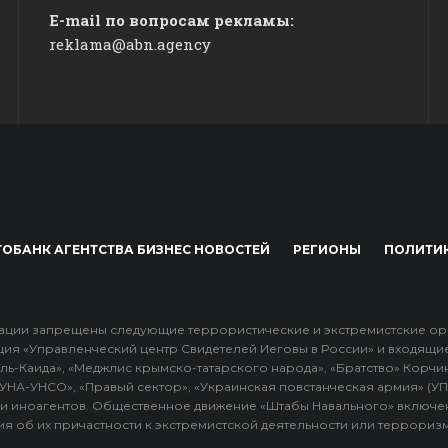
E-mail по вопросам рекламы:
reklama@abn.agency
ОБАНК АГЕНТСТВА БИЗНЕС НОВОСТЕЙ
РЕГИОНЫ
ПОЛИТИ
ции запрещены следующие террористические и экстремистские органи
ция «Управленческий центр Свидетелей Иеговы в России» и входящи
ль-Каида», «Меджлис крымско-татарского народа», «Братство» Корчин
 «УНА-УНСО», «Правый сектор», «Украинская повстанческая армия» (У
и иноагентов. Общественное движение «Штабы Навального» включе
я об их причастности к экстремистской деятельности или терроризм