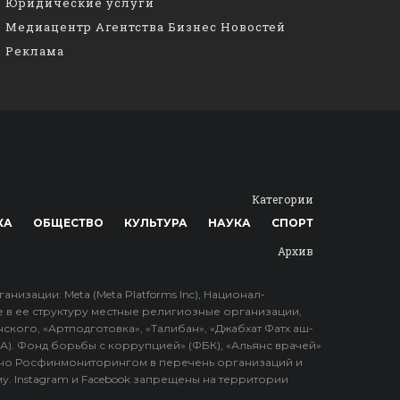
Юридические услуги
Медиацентр Агентства Бизнес Новостей
Реклама
Категории
КА
ОБЩЕСТВО
КУЛЬТУРА
НАУКА
СПОРТ
Архив
зации: Meta (Meta Platforms Inc), Национал-
е в ее структуру местные религиозные организации,
ского, «Артподготовка», «Талибан», «Джабхат Фатх аш-
ПА). Фонд борьбы с коррупцией» (ФБК), «Альянс врачей»
но Росфинмониторингом в перечень организаций и
у. Instagram и Facebook запрещены на территории