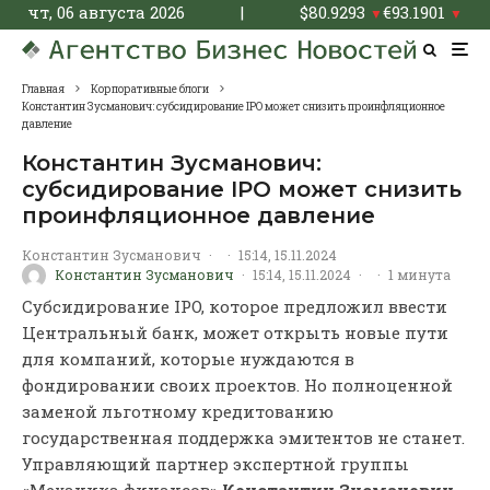
чт, 06 августа 2026
|
$
80.9293
€
93.1901
▼
▼
Главная
Корпоративные блоги
Константин Зусманович: субсидирование IPO может снизить проинфляционное
давление
Константин Зусманович:
субсидирование IPO может снизить
проинфляционное давление
Константин Зусманович
·
·
15:14, 15.11.2024
Константин Зусманович
·
15:14, 15.11.2024
·
·
1 минута
Субсидирование IPO, которое предложил ввести
Центральный банк, может открыть новые пути
для компаний, которые нуждаются в
фондировании своих проектов. Но полноценной
заменой льготному кредитованию
государственная поддержка эмитентов не станет.
Управляющий партнер экспертной группы
«Механика финансов»
Константин Зусманович