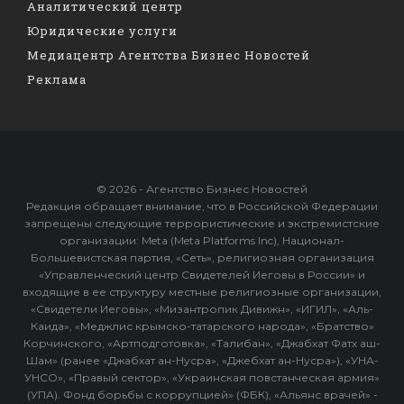
Аналитический центр
Юридические услуги
Медиацентр Агентства Бизнес Новостей
Реклама
© 2026 - Агентство Бизнес Новостей
Редакция обращает внимание, что в Российской Федерации
запрещены следующие террористические и экстремистские
организации: Meta (Meta Platforms Inc), Национал-
Большевистская партия, «Сеть», религиозная организация
«Управленческий центр Свидетелей Иеговы в России» и
входящие в ее структуру местные религиозные организации,
«Свидетели Иеговы», «Мизантропик Дивижн», «ИГИЛ», «Аль-
Каида», «Меджлис крымско-татарского народа», «Братство»
Корчинского, «Артподготовка», «Талибан», «Джабхат Фатх аш-
Шам» (ранее «Джабхат ан-Нусра», «Джебхат ан-Нусра»), «УНА-
УНСО», «Правый сектор», «Украинская повстанческая армия»
(УПА). Фонд борьбы с коррупцией» (ФБК), «Альянс врачей» -