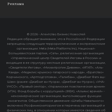
Реклама
© 2026 - Агентство Бизнес Новостей
Редакция обращает внимание, что в Российской Федерации
запрещены следующие террористические и экстремистские
организации: Meta (Meta Platforms Inc), Национал-
Большевистская партия, «Сеть», религиозная организация
«Управленческий центр Свидетелей Иеговы в России» и
входящие в ее структуру местные религиозные организации,
«Свидетели Иеговы», «Мизантропик Дивижн», «ИГИЛ», «Аль-
Каида», «Меджлис крымско-татарского народа», «Братство»
Корчинского, «Артподготовка», «Талибан», «Джабхат Фатх аш-
Шам» (ранее «Джабхат ан-Нусра», «Джебхат ан-Нусра»), «УНА-
УНСО», «Правый сектор», «Украинская повстанческая армия»
(УПА). Фонд борьбы с коррупцией» (ФБК), «Альянс врачей» -
некоммерческие организации, выполняющие функции
иноагентов. Общественное движение «Штабы Навального»
включено Росфинмониторингом в перечень организаций и
физических лиц, в отношении которых имеются сведения об