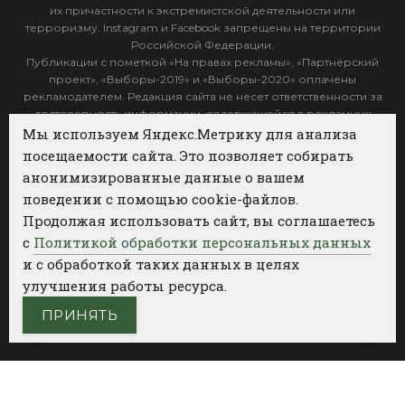
их причастности к экстремистской деятельности или
терроризму. Instagram и Facebook запрещены на территории
Российской Федерации.
Публикации с пометкой «На правах рекламы», «Партнёрский
проект», «Выборы-2019» и «Выборы-2020» оплачены
рекламодателем. Редакция сайта не несет ответственности за
достоверность информации, содержащейся в рекламных
объявлениях.
Мы используем Яндекс.Метрику для анализа
посещаемости сайта. Это позволяет собирать
Архив
анонимизированные данные о вашем
поведении с помощью cookie-файлов.
Категории
Продолжая использовать сайт, вы соглашаетесь
ФОТОБАНК АГЕНТСТВА БИЗНЕС НОВОСТЕЙ
с
Политикой обработки персональных данных
и с обработкой таких данных в целях
РЕГИОНЫ
ПОЛИТИКА
ОБЩЕСТВО
КУЛЬТУРА
улучшения работы ресурса.
НАУКА
СПОРТ
ПРИНЯТЬ