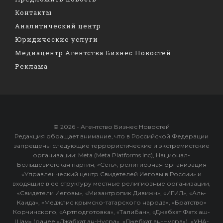
Контакты
Аналитический центр
Юридические услуги
Медиацентр Агентства Бизнес Новостей
Реклама
© 2026 - Агентство Бизнес Новостей
Редакция обращает внимание, что в Российской Федерации
запрещены следующие террористические и экстремистские
организации: Meta (Meta Platforms Inc), Национал-
Большевистская партия, «Сеть», религиозная организация
«Управленческий центр Свидетелей Иеговы в России» и
входящие в ее структуру местные религиозные организации,
«Свидетели Иеговы», «Мизантропик Дивижн», «ИГИЛ», «Аль-
Каида», «Меджлис крымско-татарского народа», «Братство»
Корчинского, «Артподготовка», «Талибан», «Джабхат Фатх аш-
Шам» (ранее «Джабхат ан-Нусра», «Джебхат ан-Нусра»), «УНА-