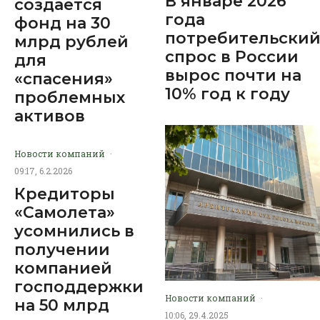
В январе 2026
создаётся
года
фонд на 30
потребительски
млрд рублей
спрос в России
для
вырос почти на
«спасения»
10% год к году
проблемных
активов
Новости компаний
·
09:17, 6.2.2026
Кредиторы
«Самолета»
усомнились в
получении
компанией
господдержки
Новости компаний
·
на 50 млрд
10:06, 29.4.2025