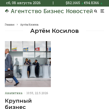
сб, 08 августа 2026
|
$
82.1665
€
94.8366
▲
▲
Главная
Артём Косилов
Артём Косилов
Аналитика
·
10:55, 22.5.2026
Крупный
бизнес