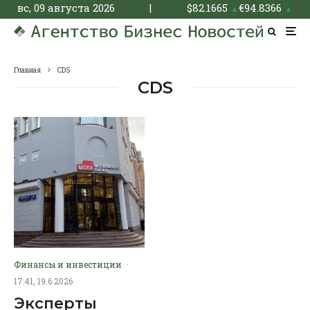
вс, 09 августа 2026
|
$
82.1665
€
94.8366
▲
▲
Главная
CDS
CDS
Финансы и инвестиции
·
17:41, 19.6.2026
Эксперты