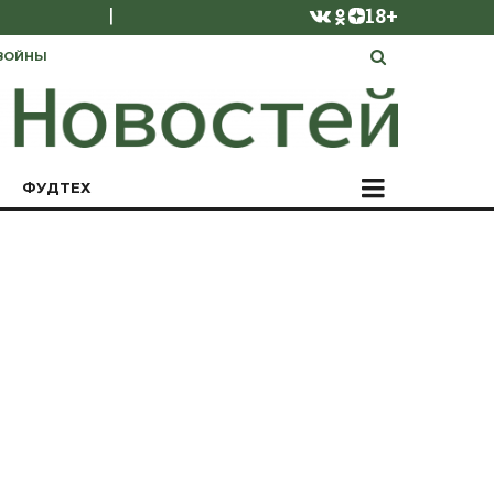
|
18+
ВОЙНЫ
ФУДТЕХ