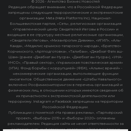
© 2026 - Агентство Бизнес Новостей
Редакция обращает внимание, что в Российской Федерации
запрещены следующие террористические и экстремистские
организации: Meta (Meta Platforms Inc), Национал-
Большевистская партия, «Сеть», религиозная организация
«Управленческий центр Свидетелей Иеговы в России» и
входящие в ее структуру местные религиозные организации,
«Свидетели Иеговы», «Мизантропик Дивижн», «ИГИЛ», «Аль-
Каида», «Меджлис крымско-татарского народа», «Братство»
Корчинского, «Артподготовка», «Талибан», «Джабхат Фатх аш-
Шам» (ранее «Джабхат ан-Нусра», «Джебхат ан-Нусра»), «УНА-
УНСО», «Правый сектор», «Украинская повстанческая армия»
(УПА). Фонд борьбы с коррупцией» (ФБК), «Альянс врачей» -
некоммерческие организации, выполняющие функции
иноагентов. Общественное движение «Штабы Навального»
включено Росфинмониторингом в перечень организаций и
физических лиц, в отношении которых имеются сведения об
их причастности к экстремистской деятельности или
терроризму. Instagram и Facebook запрещены на территории
Российской Федерации.
Публикации с пометкой «На правах рекламы», «Партнёрский
проект», «Выборы-2019» и «Выборы-2020» оплачены
рекламодателем. Редакция сайта не несет ответственности за
достоверность информации, содержащейся в рекламных