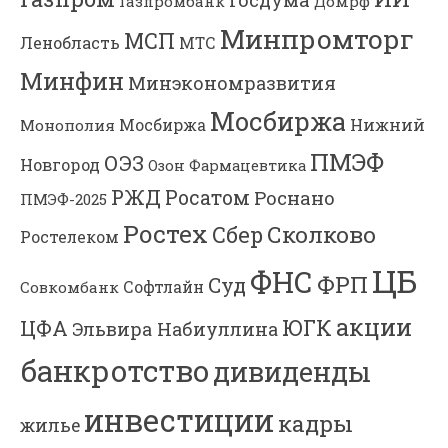
Газпромбанк
Домрф
Минпромторг
МСП
Ленобласть
МТС
Минфин
Минэкономразвития
Мосбиржа
Мосбиржа
Нижний
Монополия
ПМЭФ
ОЭЗ
Новгород
Озон Фармацевтика
РЖД
Росатом
Роснано
ПМЭФ-2025
Ростех
Сколково
Сбер
Ростелеком
ЦБ
ФНС
ФРП
Суд
Софтлайн
Совкомбанк
акции
ЮГК
ЦФА
Эльвира Набиуллина
банкротство
дивиденды
инвестиции
кадры
жилье