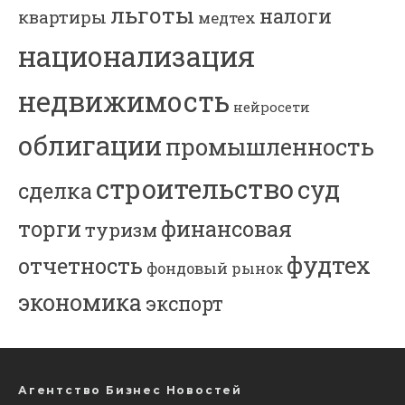
льготы
налоги
квартиры
медтех
национализация
недвижимость
нейросети
облигации
промышленность
строительство
суд
сделка
торги
финансовая
туризм
фудтех
отчетность
фондовый рынок
экономика
экспорт
Агентство Бизнес Новостей