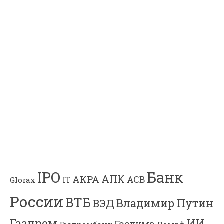
Банк
IPO
АПК
АКРА
АСВ
IT
Glorax
России
ВТБ
Владимир Путин
ВЭД
Газпром
ИИ
Госдума