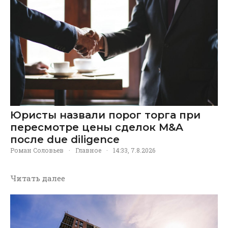
Юристы назвали порог торга при
пересмотре цены сделок M&A
после due diligence
Роман Соловьев
·
Главное
·
14:33, 7.8.2026
Читать далее