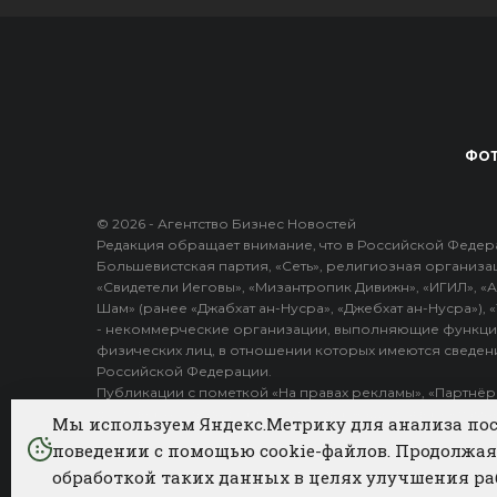
ФОТ
© 2026 - Агентство Бизнес Новостей
Редакция обращает внимание, что в Российской Федера
Большевистская партия, «Сеть», религиозная организа
«Свидетели Иеговы», «Мизантропик Дивижн», «ИГИЛ», «А
Шам» (ранее «Джабхат ан-Нусра», «Джебхат ан-Нусра»),
- некоммерческие организации, выполняющие функци
физических лиц, в отношении которых имеются сведени
Российской Федерации.
Публикации с пометкой «На правах рекламы», «Партнёр
достоверность информации, содержащейся в рекламны
Мы используем Яндекс.Метрику для анализа пос
поведении с помощью cookie-файлов. Продолжая 
обработкой таких данных в целях улучшения ра