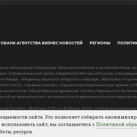
ОБАНК АГЕНТСТВА БИЗНЕС НОВОСТЕЙ
РЕГИОНЫ
ПОЛИТИ
ции запрещены следующие террористические и экстремистские органи
ция «Управленческий центр Свидетелей Иеговы в России» и входящи
ль-Каида», «Меджлис крымско-татарского народа», «Братство» Корчин
 «УНА-УНСО», «Правый сектор», «Украинская повстанческая армия» (У
и иноагентов. Общественное движение «Штабы Навального» включе
я об их причастности к экстремистской деятельности или терроризм
ский проект», «Выборы-2019» и «Выборы-2020» оплачены рекламодате
х объявлениях.
ещаемости сайта. Это позволяет собирать анонимизи
использовать сайт, вы соглашаетесь с
Политикой обра
боты ресурса.