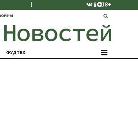
|
18+
ВОЙНЫ
ФУДТЕХ