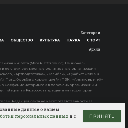
Категории
КА
ОБЩЕСТВО
КУЛЬТУРА
НАУКА
СПОРТ
Архив
зации: Meta (Meta Platforms Inc), Национал-
е в ее структуру местные религиозные организации,
ского, «Артподготовка», «Талибан», «Джабхат Фатх аш-
ПА). Фонд борьбы с коррупцией» (ФБК), «Альянс врачей»
но Росфинмониторингом в перечень организаций и
у. Instagram и Facebook запрещены на территории
лем. Редакция сайта не несет ответственности за
рованные данные о вашем
ботки персональных данных
и с
ПРИНЯТЬ