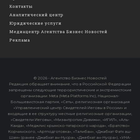
Контакты
Аналитический центр
Юридические услуги
Медиацентр Агентства Бизнес Новостей
Реклама
© 2026 - Агентство Бизнес Новостей
Редакция обращает внимание, что в Российской Федерации
запрещены следующие террористические и экстремистские
организации: Meta (Meta Platforms Inc), Национал-
Большевистская партия, «Сеть», религиозная организация
«Управленческий центр Свидетелей Иеговы в России» и
входящие в ее структуру местные религиозные организации,
«Свидетели Иеговы», «Мизантропик Дивижн», «ИГИЛ», «Аль-
Каида», «Меджлис крымско-татарского народа», «Братство»
Корчинского, «Артподготовка», «Талибан», «Джабхат Фатх аш-
Шам» (ранее «Джабхат ан-Нусра», «Джебхат ан-Нусра»), «УНА-