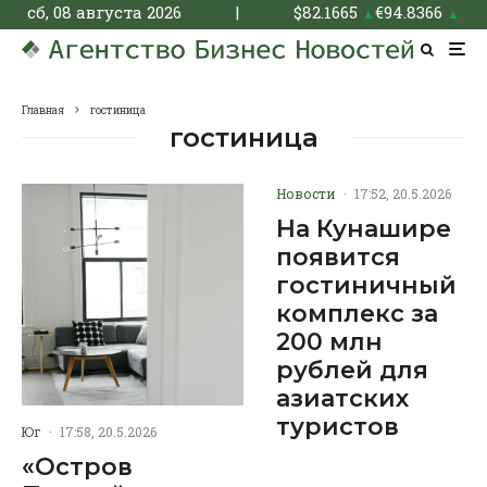
сб, 08 августа 2026
|
$
82.1665
€
94.8366
▲
▲
Главная
гостиница
гостиница
Новости
·
17:52, 20.5.2026
На Кунашире
появится
гостиничный
комплекс за
200 млн
рублей для
азиатских
туристов
Юг
·
17:58, 20.5.2026
«Остров