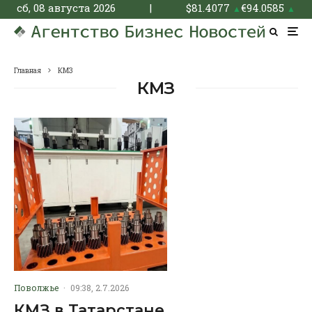
сб, 08 августа 2026
|
$
81.4077
€
94.0585
▲
▲
Главная
КМЗ
КМЗ
Поволжье
·
09:38, 2.7.2026
КМЗ в Татарстане