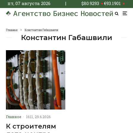
пт, 07 августа 2026
|
$
80.9293
€
93.1901
▼
▼
Главная
Константин Габашвили
Константин Габашвили
Главное
·
16:11, 29.6.2026
К строителям