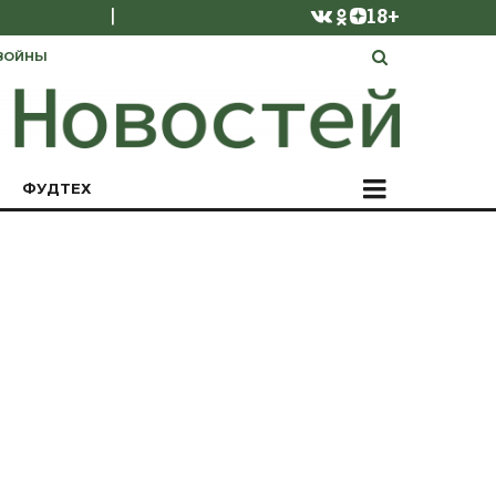
|
18+
ВОЙНЫ
ФУДТЕХ