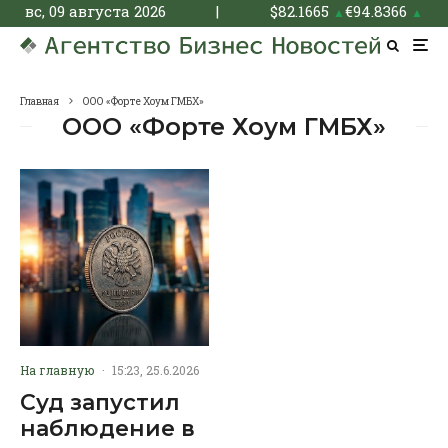
вс, 09 августа 2026
|
$
82.1665
€
94.8366
▲
▲
Главная
ООО «Форте Хоум ГМБХ»
ООО «Форте Хоум ГМБХ»
На главную
·
15:23, 25.6.2026
Суд запустил
наблюдение в