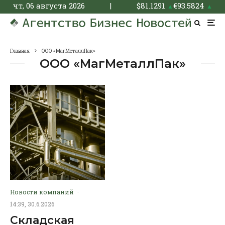
чт, 06 августа 2026
|
$
81.1291
€
93.5824
▲
▲
Главная
ООО «МагМеталлПак»
ООО «МагМеталлПак»
Новости компаний
·
14:39, 30.6.2026
Складская