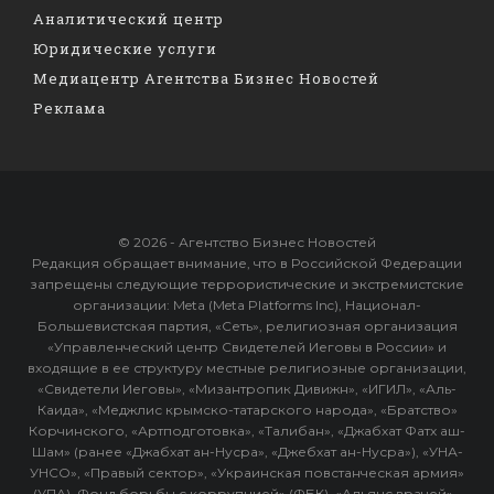
Аналитический центр
Юридические услуги
Медиацентр Агентства Бизнес Новостей
Реклама
© 2026 - Агентство Бизнес Новостей
Редакция обращает внимание, что в Российской Федерации
запрещены следующие террористические и экстремистские
организации: Meta (Meta Platforms Inc), Национал-
Большевистская партия, «Сеть», религиозная организация
«Управленческий центр Свидетелей Иеговы в России» и
входящие в ее структуру местные религиозные организации,
«Свидетели Иеговы», «Мизантропик Дивижн», «ИГИЛ», «Аль-
Каида», «Меджлис крымско-татарского народа», «Братство»
Корчинского, «Артподготовка», «Талибан», «Джабхат Фатх аш-
Шам» (ранее «Джабхат ан-Нусра», «Джебхат ан-Нусра»), «УНА-
УНСО», «Правый сектор», «Украинская повстанческая армия»
(УПА). Фонд борьбы с коррупцией» (ФБК), «Альянс врачей» -