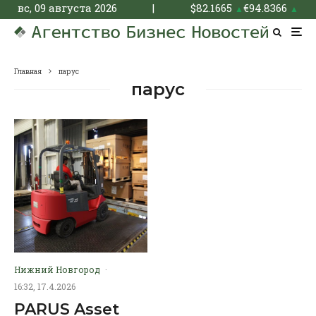
вс, 09 августа 2026
|
$
82.1665
€
94.8366
▲
▲
Главная
парус
парус
Нижний Новгород
·
16:32, 17.4.2026
PARUS Asset