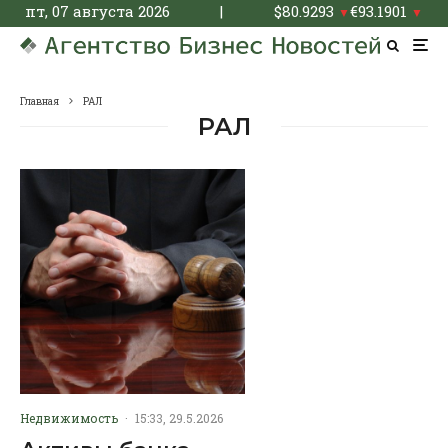
пт, 07 августа 2026
|
$
80.9293
€
93.1901
▼
▼
Главная
РАЛ
РАЛ
Недвижимость
·
15:33, 29.5.2026