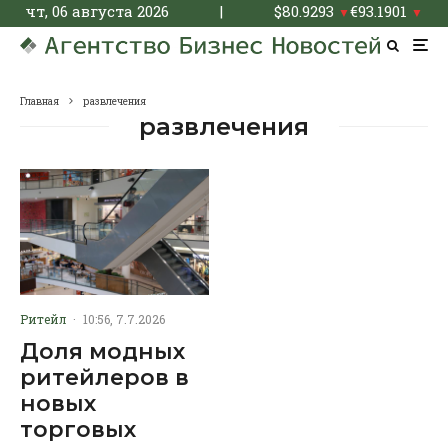
чт, 06 августа 2026
|
$
80.9293
€
93.1901
▼
▼
Главная
развлечения
развлечения
Ритейл
·
10:56, 7.7.2026
Доля модных
ритейлеров в
новых
торговых