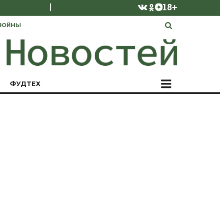
|
18+
ВОЙНЫ
ФУДТЕХ