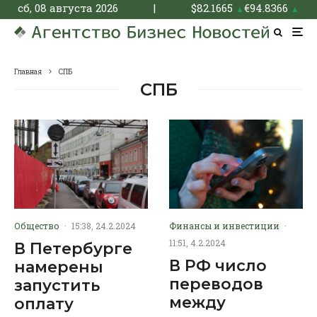
сб, 08 августа 2026
|
$
82.1665
€
94.8366
▲
▲
Главная
СПБ
СПБ
Общество
·
15:38, 24.2.2024
Финансы и инвестиции
·
11:51, 4.2.2024
В Петербурге
В РФ число
намерены
переводов
запустить
между
оплату