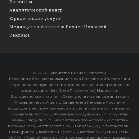
Контакты
Аналитический центр
Юридические услуги
Медиацентр Агентства Бизнес Новостей
Реклама
© 2026 - Агентство Бизнес Новостей
Редакция обращает внимание, что в Российской Федерации
запрещены следующие террористические и экстремистские
организации: Meta (Meta Platforms Inc), Национал-
Большевистская партия, «Сеть», религиозная организация
«Управленческий центр Свидетелей Иеговы в России» и
входящие в ее структуру местные религиозные организации,
«Свидетели Иеговы», «Мизантропик Дивижн», «ИГИЛ», «Аль-
Каида», «Меджлис крымско-татарского народа», «Братство»
Корчинского, «Артподготовка», «Талибан», «Джабхат Фатх аш-
Шам» (ранее «Джабхат ан-Нусра», «Джебхат ан-Нусра»), «УНА-
УНСО», «Правый сектор», «Украинская повстанческая армия»