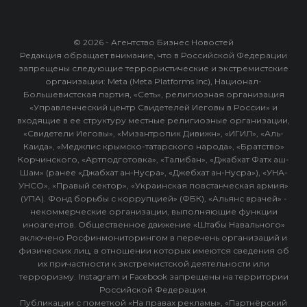
© 2026 - Агентство Бизнес Новостей
Редакция обращает внимание, что в Российской Федерации
запрещены следующие террористические и экстремистские
организации: Meta (Meta Platforms Inc), Национал-
Большевистская партия, «Сеть», религиозная организация
«Управленческий центр Свидетелей Иеговы в России» и
входящие в ее структуру местные религиозные организации,
«Свидетели Иеговы», «Мизантропик Дивижн», «ИГИЛ», «Аль-
Каида», «Меджлис крымско-татарского народа», «Братство»
Корчинского, «Артподготовка», «Талибан», «Джабхат Фатх аш-
Шам» (ранее «Джабхат ан-Нусра», «Джебхат ан-Нусра»), «УНА-
УНСО», «Правый сектор», «Украинская повстанческая армия»
(УПА). Фонд борьбы с коррупцией» (ФБК), «Альянс врачей» -
некоммерческие организации, выполняющие функции
иноагентов. Общественное движение «Штабы Навального»
включено Росфинмониторингом в перечень организаций и
физических лиц, в отношении которых имеются сведения об
их причастности к экстремистской деятельности или
терроризму. Instagram и Facebook запрещены на территории
Российской Федерации.
Публикации с пометкой «На правах рекламы», «Партнёрский