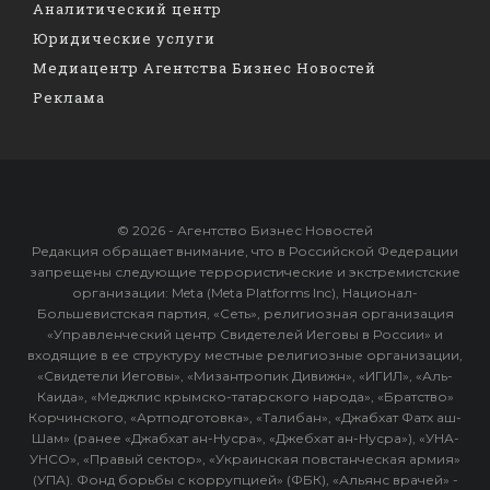
Аналитический центр
Юридические услуги
Медиацентр Агентства Бизнес Новостей
Реклама
© 2026 - Агентство Бизнес Новостей
Редакция обращает внимание, что в Российской Федерации
запрещены следующие террористические и экстремистские
организации: Meta (Meta Platforms Inc), Национал-
Большевистская партия, «Сеть», религиозная организация
«Управленческий центр Свидетелей Иеговы в России» и
входящие в ее структуру местные религиозные организации,
«Свидетели Иеговы», «Мизантропик Дивижн», «ИГИЛ», «Аль-
Каида», «Меджлис крымско-татарского народа», «Братство»
Корчинского, «Артподготовка», «Талибан», «Джабхат Фатх аш-
Шам» (ранее «Джабхат ан-Нусра», «Джебхат ан-Нусра»), «УНА-
УНСО», «Правый сектор», «Украинская повстанческая армия»
(УПА). Фонд борьбы с коррупцией» (ФБК), «Альянс врачей» -