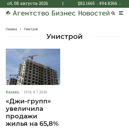
сб, 08 августа 2026
|
$
82.1665
€
94.8366
▲
▲
Главная
Унистрой
Унистрой
Казань
·
15:18, 8.7.2026
«Джи-групп»
увеличила
продажи
жилья на 65,8%