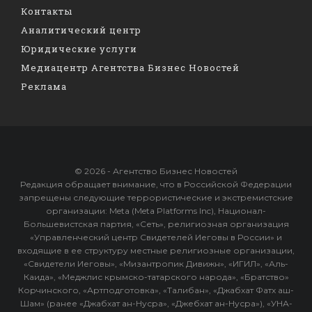
Контакты
Аналитический центр
Юридические услуги
Медиацентр Агентства Бизнес Новостей
Реклама
© 2026 - Агентство Бизнес Новостей
Редакция обращает внимание, что в Российской Федерации
запрещены следующие террористические и экстремистские
организации: Meta (Meta Platforms Inc), Национал-
Большевистская партия, «Сеть», религиозная организация
«Управленческий центр Свидетелей Иеговы в России» и
входящие в ее структуру местные религиозные организации,
«Свидетели Иеговы», «Мизантропик Дивижн», «ИГИЛ», «Аль-
Каида», «Меджлис крымско-татарского народа», «Братство»
Корчинского, «Артподготовка», «Талибан», «Джабхат Фатх аш-
Шам» (ранее «Джабхат ан-Нусра», «Джебхат ан-Нусра»), «УНА-