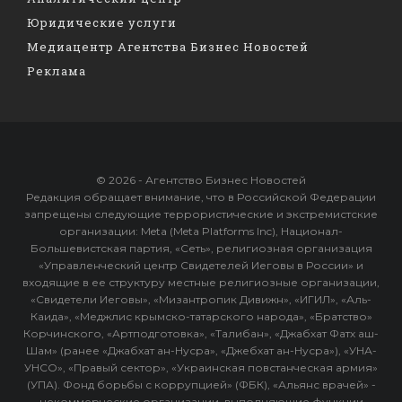
Юридические услуги
Медиацентр Агентства Бизнес Новостей
Реклама
© 2026 - Агентство Бизнес Новостей
Редакция обращает внимание, что в Российской Федерации
запрещены следующие террористические и экстремистские
организации: Meta (Meta Platforms Inc), Национал-
Большевистская партия, «Сеть», религиозная организация
«Управленческий центр Свидетелей Иеговы в России» и
входящие в ее структуру местные религиозные организации,
«Свидетели Иеговы», «Мизантропик Дивижн», «ИГИЛ», «Аль-
Каида», «Меджлис крымско-татарского народа», «Братство»
Корчинского, «Артподготовка», «Талибан», «Джабхат Фатх аш-
Шам» (ранее «Джабхат ан-Нусра», «Джебхат ан-Нусра»), «УНА-
УНСО», «Правый сектор», «Украинская повстанческая армия»
(УПА). Фонд борьбы с коррупцией» (ФБК), «Альянс врачей» -
некоммерческие организации, выполняющие функции