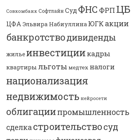
ЦБ
ФНС
ФРП
Суд
Софтлайн
Совкомбанк
акции
ЮГК
ЦФА
Эльвира Набиуллина
банкротство
дивиденды
инвестиции
кадры
жилье
льготы
налоги
квартиры
медтех
национализация
недвижимость
нейросети
облигации
промышленность
строительство
суд
сделка