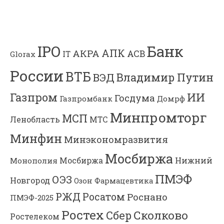
Банк
IPO
АПК
АКРА
АСВ
IT
Glorax
России
ВТБ
Владимир Путин
ВЭД
Газпром
ИИ
Госдума
Газпромбанк
Домрф
Минпромторг
МСП
Ленобласть
МТС
Минфин
Минэкономразвития
Мосбиржа
Мосбиржа
Нижний
Монополия
ПМЭФ
ОЭЗ
Новгород
Озон Фармацевтика
РЖД
Росатом
Роснано
ПМЭФ-2025
Ростех
Сколково
Сбер
Ростелеком