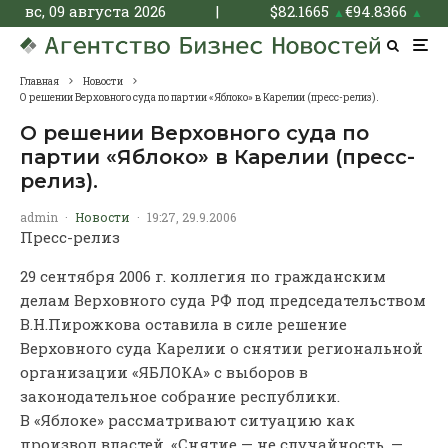
вс, 09 августа 2026
|
$
82.1665
€
94.8366
▲
▲
Главная
Новости
О решении Верховного суда по партии «Яблоко» в Карелии (пресс-релиз).
О решении Верховного суда по
партии «Яблоко» в Карелии (пресс-
релиз).
admin
·
Новости
·
19:27, 29.9.2006
Пресс-релиз
29 сентября 2006 г. коллегия по гражданским
делам Верховного суда РФ под председательством
В.Н.Пирожкова оставила в силе решение
Верховного суда Карелии о снятии региональной
организации «ЯБЛОКА» с выборов в
законодательное собрание республики.
В «Яблоке» рассматривают ситуацию как
произвол властей. «Снятие — не случайность, —