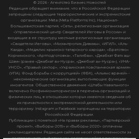
© 2026 - Агентство Бизнес Новостей
Редакция обращает внимание, что в Российской Федерации
запрещены следующие террористические и экстремистские
организации: Meta (Meta Platforms Inc), Национал-
Большевистская партия, «Сеть», религиозная организация
«Управленческий центр Свидетелей Иеговы в России» и
входящие в ее структуру местные религиозные организации,
«Свидетели Иеговы», «Мизантропик Дивижн», «ИГИЛ», «Аль-
Каида», «Меджлис крымско-татарского народа», «Братство»
Корчинского, «Артподготовка», «Талибан», «Джабхат Фатх аш-
Шам» (ранее «Джабхат ан-Нусра», «Джебхат ан-Нусра»), «УНА-
УНСО», «Правый сектор», «Украинская повстанческая армия»
(УПА). Фонд борьбы с коррупцией» (ФБК), «Альянс врачей» -
некоммерческие организации, выполняющие функции
иноагентов. Общественное движение «Штабы Навального»
включено Росфинмониторингом в перечень организаций и
физических лиц, в отношении которых имеются сведения об
их причастности к экстремистской деятельности или
терроризму. Instagram и Facebook запрещены на территории
Российской Федерации.
Публикации с пометкой «На правах рекламы», «Партнёрский
проект», «Выборы-2019» и «Выборы-2020» оплачены
рекламодателем. Редакция сайта не несет ответственности за
достоверность информации, содержащейся в рекламных