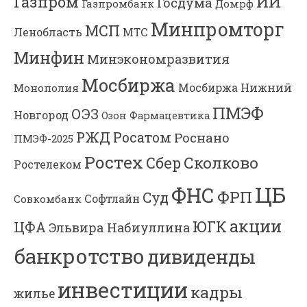
Газпром
ИИ
Госдума
Газпромбанк
Домрф
Минпромторг
МСП
Ленобласть
МТС
Минфин
Минэкономразвития
Мосбиржа
Мосбиржа
Нижний
Монополия
ПМЭФ
ОЭЗ
Новгород
Озон Фармацевтика
РЖД
Росатом
Роснано
ПМЭФ-2025
Ростех
Сколково
Сбер
Ростелеком
ЦБ
ФНС
ФРП
Суд
Софтлайн
Совкомбанк
акции
ЮГК
ЦФА
Эльвира Набиуллина
банкротство
дивиденды
инвестиции
кадры
жилье