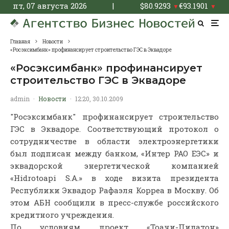
пт, 07 августа 2026
|
$
80.9293
€
93.1901
▼
▼
Главная
Новости
«Росэксимбанк» профинансирует строительство ГЭС в Эквадоре
«Росэксимбанк» профинансирует
строительство ГЭС в Эквадоре
admin
·
Новости
·
12:20, 30.10.2009
"Росэксимбанк" профинансирует строительство
ГЭС в Эквадоре. Соответствующий протокол о
сотрудничестве в области электроэнергетики
был подписан между банком, «Интер РАО ЕЭС» и
эквадорской энергетической компанией
«Hidrotoapi S.A.» в ходе визита президента
Республики Эквадор Рафаэля Корреа в Москву. Об
этом АБН сообщили в пресс-службе российского
кредитного учреждения.
По условиям проект «Тоачи-Пилатон»