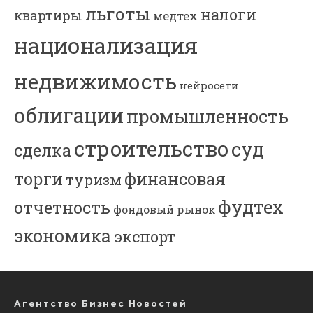
льготы
налоги
квартиры
медтех
национализация
недвижимость
нейросети
облигации
промышленность
строительство
суд
сделка
торги
финансовая
туризм
фудтех
отчетность
фондовый рынок
экономика
экспорт
Агентство Бизнес Новостей