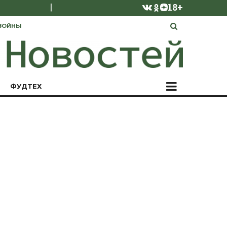
|
18+
ВОЙНЫ
ФУДТЕХ