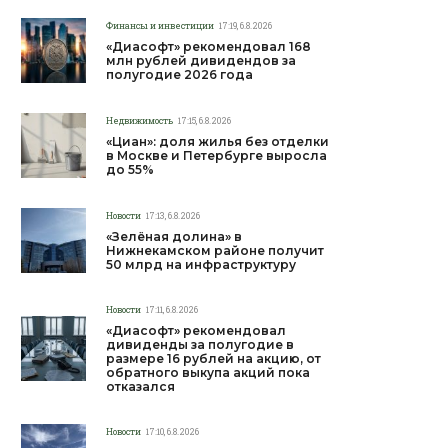
Финансы и инвестиции
17:19, 6.8.2026
«Диасофт» рекомендовал 168
млн рублей дивидендов за
полугодие 2026 года
Недвижимость
17:15, 6.8.2026
«Циан»: доля жилья без отделки
в Москве и Петербурге выросла
до 55%
Новости
17:13, 6.8.2026
«Зелёная долина» в
Нижнекамском районе получит
50 млрд на инфраструктуру
Новости
17:11, 6.8.2026
«Диасофт» рекомендовал
дивиденды за полугодие в
размере 16 рублей на акцию, от
обратного выкупа акций пока
отказался
Новости
17:10, 6.8.2026