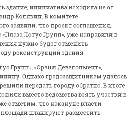
ть здание, инициатива исходила не от
андр Колякин. В комитете
о заявили, что проект соглашения,
 «Плаза Лотус Групп», уже направили в
шения нужно будет отменить
воду реконструкции здания.
ус Групп», «Оранж Девелопмент»,
стиницу. Однако градозащитникам удалось
у решили передать городу обратно. В итоге
ложили вместо ведомства взять участки в
же отметим, что накануне власти
й площади планируют разместить