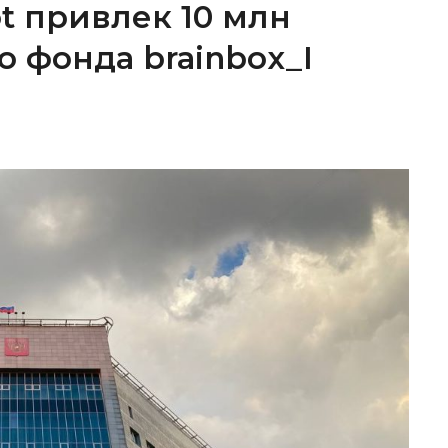
ot привлек 10 млн
о фонда brainbox_I