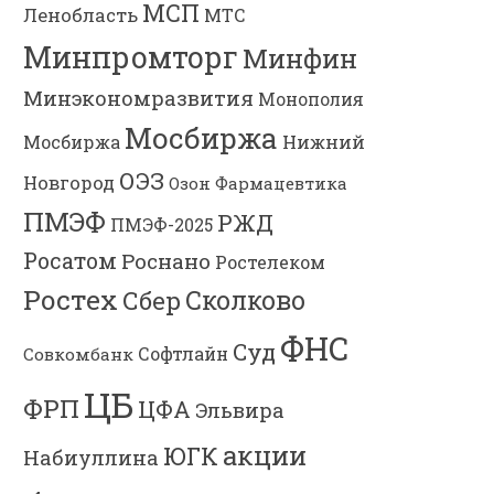
МСП
Ленобласть
МТС
Минпромторг
Минфин
Минэкономразвития
Монополия
Мосбиржа
Мосбиржа
Нижний
ОЭЗ
Новгород
Озон Фармацевтика
ПМЭФ
РЖД
ПМЭФ-2025
Росатом
Роснано
Ростелеком
Ростех
Сколково
Сбер
ФНС
Суд
Софтлайн
Совкомбанк
ЦБ
ФРП
ЦФА
Эльвира
акции
ЮГК
Набиуллина