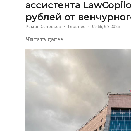
ассистента LawCopil
рублей от венчурног
Роман Соловьев
·
Главное
·
09:55, 6.8.2026
Читать далее