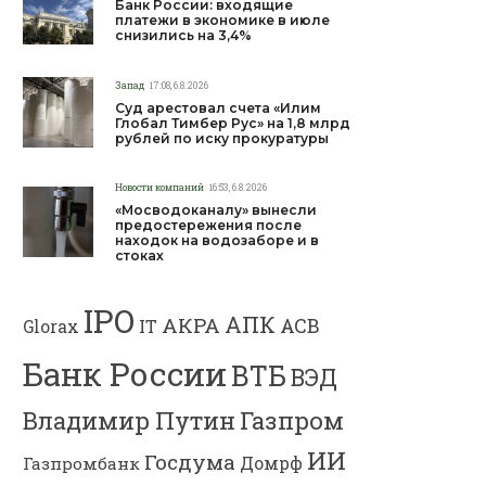
Банк России: входящие
платежи в экономике в июле
снизились на 3,4%
Запад
17:08, 6.8.2026
Суд арестовал счета «Илим
Глобал Тимбер Рус» на 1,8 млрд
рублей по иску прокуратуры
Новости компаний
16:53, 6.8.2026
«Мосводоканалу» вынесли
предостережения после
находок на водозаборе и в
стоках
IPO
АПК
АКРА
АСВ
IT
Glorax
Банк России
ВТБ
ВЭД
Газпром
Владимир Путин
ИИ
Госдума
Газпромбанк
Домрф