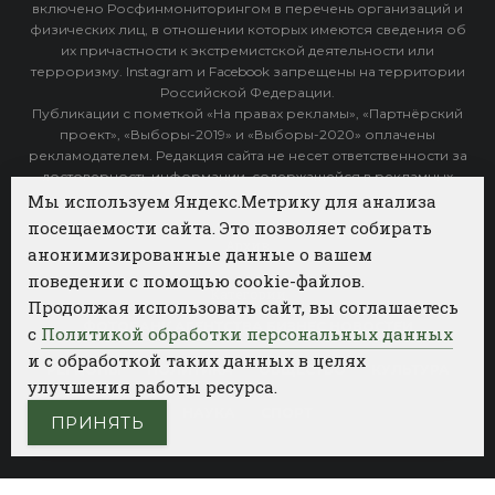
включено Росфинмониторингом в перечень организаций и
физических лиц, в отношении которых имеются сведения об
их причастности к экстремистской деятельности или
терроризму. Instagram и Facebook запрещены на территории
Российской Федерации.
Публикации с пометкой «На правах рекламы», «Партнёрский
проект», «Выборы-2019» и «Выборы-2020» оплачены
рекламодателем. Редакция сайта не несет ответственности за
достоверность информации, содержащейся в рекламных
объявлениях.
Мы используем Яндекс.Метрику для анализа
посещаемости сайта. Это позволяет собирать
Архив
анонимизированные данные о вашем
поведении с помощью cookie-файлов.
Категории
Продолжая использовать сайт, вы соглашаетесь
ФОТОБАНК АГЕНТСТВА БИЗНЕС НОВОСТЕЙ
с
Политикой обработки персональных данных
и с обработкой таких данных в целях
РЕГИОНЫ
ПОЛИТИКА
ОБЩЕСТВО
КУЛЬТУРА
улучшения работы ресурса.
НАУКА
СПОРТ
ПРИНЯТЬ