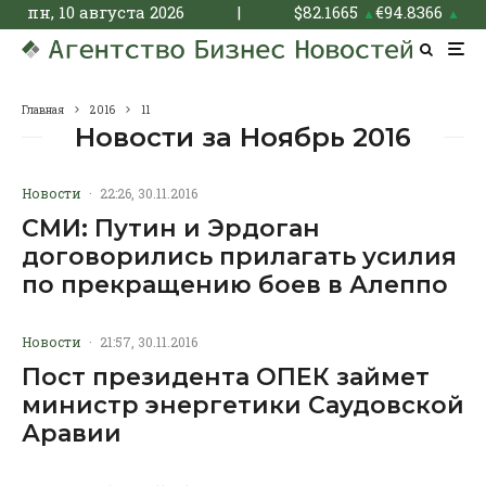
пн, 10 августа 2026
|
$
82.1665
€
94.8366
▲
▲
Главная
2016
11
Новости за Ноябрь 2016
Новости
·
22:26, 30.11.2016
СМИ: Путин и Эрдоган
договорились прилагать усилия
по прекращению боев в Алеппо
Новости
·
21:57, 30.11.2016
Пост президента ОПЕК займет
министр энергетики Саудовской
Аравии