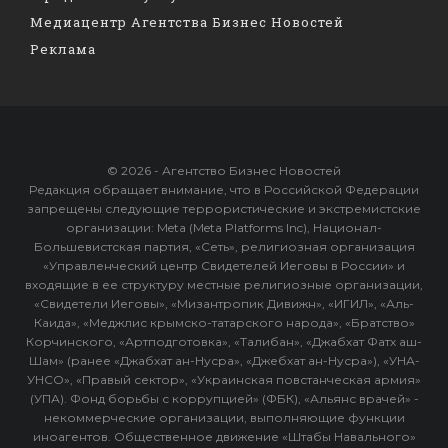
Медиацентр Агентства Бизнес Новостей
Реклама
© 2026 - Агентство Бизнес Новостей
Редакция обращает внимание, что в Российской Федерации
запрещены следующие террористические и экстремистские
организации: Meta (Meta Platforms Inc), Национал-
Большевистская партия, «Сеть», религиозная организация
«Управленческий центр Свидетелей Иеговы в России» и
входящие в ее структуру местные религиозные организации,
«Свидетели Иеговы», «Мизантропик Дивижн», «ИГИЛ», «Аль-
Каида», «Меджлис крымско-татарского народа», «Братство»
Корчинского, «Артподготовка», «Талибан», «Джабхат Фатх аш-
Шам» (ранее «Джабхат ан-Нусра», «Джебхат ан-Нусра»), «УНА-
УНСО», «Правый сектор», «Украинская повстанческая армия»
(УПА). Фонд борьбы с коррупцией» (ФБК), «Альянс врачей» -
некоммерческие организации, выполняющие функции
иноагентов. Общественное движение «Штабы Навального»