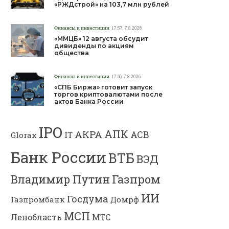
«РЖДстрой» на 103,7 млн рублей
Финансы и инвестиции
17:57, 7.8.2026
«ММЦБ» 12 августа обсудит
дивиденды по акциям
общества
Финансы и инвестиции
17:56, 7.8.2026
«СПБ Биржа» готовит запуск
торгов криптовалютами после
актов Банка России
IPO
АПК
АКРА
АСВ
IT
Glorax
Банк России
ВТБ
ВЭД
Владимир Путин
Газпром
ИИ
Госдума
Газпромбанк
Домрф
МСП
Ленобласть
МТС