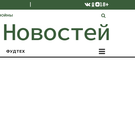
|
18+
ВОЙНЫ
ФУДТЕХ