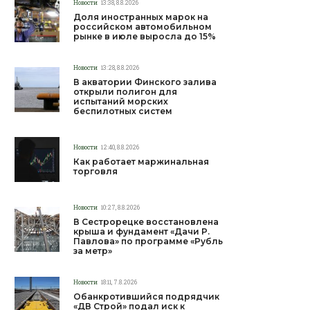
Новости
13:38, 8.8.2026
Доля иностранных марок на
российском автомобильном
рынке в июле выросла до 15%
Новости
13:28, 8.8.2026
В акватории Финского залива
открыли полигон для
испытаний морских
беспилотных систем
Новости
12:40, 8.8.2026
Как работает маржинальная
торговля
Новости
10:27, 8.8.2026
В Сестрорецке восстановлена
крыша и фундамент «Дачи Р.
Павлова» по программе «Рубль
за метр»
Новости
18:11, 7.8.2026
Обанкротившийся подрядчик
«ДВ Строй» подал иск к