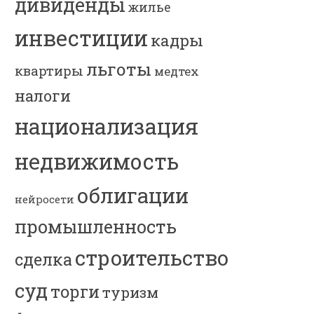
дивиденды
жилье
инвестиции
кадры
льготы
квартиры
медтех
налоги
национализация
недвижимость
облигации
нейросети
промышленность
строительство
сделка
суд
торги
туризм