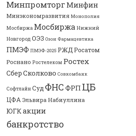
Минпромторг
Минфин
Минэкономразвития
Монополия
Мосбиржа
Мосбиржа
Нижний
ОЭЗ
Новгород
Озон Фармацевтика
ПМЭФ
РЖД
Росатом
ПМЭФ-2025
Ростех
Роснано
Ростелеком
Сколково
Сбер
Совкомбанк
ЦБ
ФНС
ФРП
Суд
Софтлайн
ЦФА
Эльвира Набиуллина
акции
ЮГК
банкротство