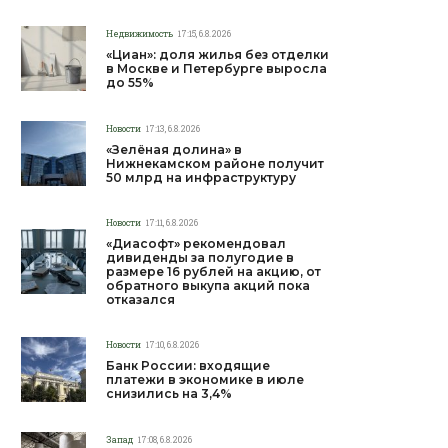
Недвижимость
17:15, 6.8.2026
«Циан»: доля жилья без отделки
в Москве и Петербурге выросла
до 55%
Новости
17:13, 6.8.2026
«Зелёная долина» в
Нижнекамском районе получит
50 млрд на инфраструктуру
Новости
17:11, 6.8.2026
«Диасофт» рекомендовал
дивиденды за полугодие в
размере 16 рублей на акцию, от
обратного выкупа акций пока
отказался
Новости
17:10, 6.8.2026
Банк России: входящие
платежи в экономике в июле
снизились на 3,4%
Запад
17:08, 6.8.2026