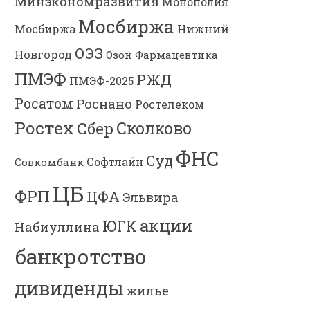
Минэкономразвития
Монополия
Мосбиржа
Мосбиржа
Нижний
ОЭЗ
Новгород
Озон Фармацевтика
ПМЭФ
РЖД
ПМЭФ-2025
Росатом
Роснано
Ростелеком
Ростех
Сколково
Сбер
ФНС
Суд
Софтлайн
Совкомбанк
ЦБ
ФРП
ЦФА
Эльвира
акции
ЮГК
Набиуллина
банкротство
дивиденды
жилье