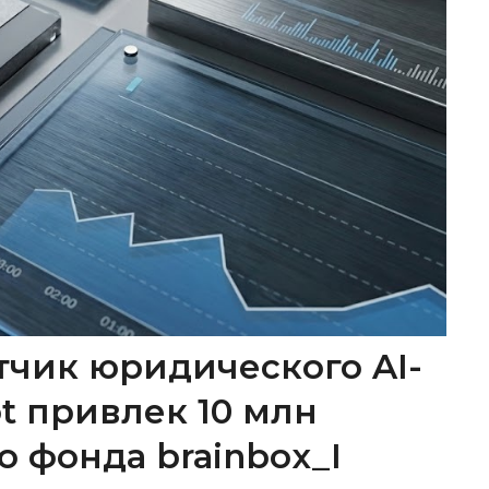
тчик юридического AI-
ot привлек 10 млн
о фонда brainbox_I