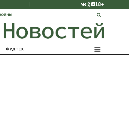
|
18+
ВОЙНЫ
ФУДТЕХ