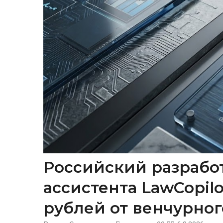
Российский разрабо
ассистента LawCopil
рублей от венчурног