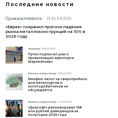
Последние новости
Промышленность
·
19:43, 6.8.2026
«Евраз» сохранил прогноз падения
рынка металлоконструкций на 10% в
2026 году
Экономика
19:09, 6.8.2026
Путин подписал указ о
приватизации аэропорта
Шереметьево
Финансы и инвестиции
19:08, 6.8.2026
Минфин: налог на сверхприбыль
для металлургов и
золотодобытчиков не
обсуждается
Финансы и инвестиции
17:19, 6.8.2026
«Диасофт» рекомендовал 168
млн рублей дивидендов за
полугодие 2026 года