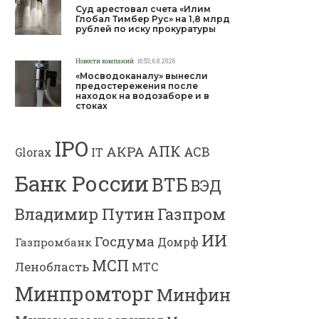
Суд арестовал счета «Илим
Глобал Тимбер Рус» на 1,8 млрд
рублей по иску прокуратуры
Новости компаний
16:53, 6.8.2026
«Мосводоканалу» вынесли
предостережения после
находок на водозаборе и в
стоках
IPO
АПК
АКРА
АСВ
IT
Glorax
Банк России
ВТБ
ВЭД
Газпром
Владимир Путин
ИИ
Госдума
Газпромбанк
Домрф
МСП
Ленобласть
МТС
Минпромторг
Минфин