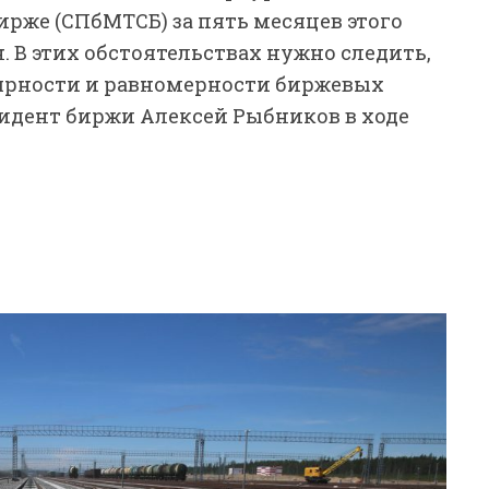
рже (СПбМТСБ) за пять месяцев этого
нн. В этих обстоятельствах нужно следить,
ярности и равномерности биржевых
зидент биржи Алексей Рыбников в ходе