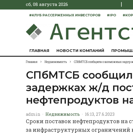
|
сб, 08 августа 2026
#КЛУБ РАССЕРЖЕННЫХ ИНВЕСТОРОВ
#IPO
#КОР
ГЛАВНАЯ
НОВОСТИ КОМПАНИЙ
ПРОМЫШ
Главная
Недвижимость
СПбМТСБ сообщила о возможных задержк
СПбМТСБ сообщил
задержках ж/д пос
нефтепродуктов н
admin
·
Недвижимость
·
16:13, 27.6.2023
Сроки поставок нефтепродуктов на с
за инфраструктурных ограничений н