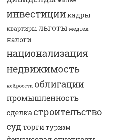
жилье
инвестиции
кадры
льготы
квартиры
медтех
налоги
национализация
недвижимость
облигации
нейросети
промышленность
строительство
сделка
суд
торги
туризм
финансовая отчетность