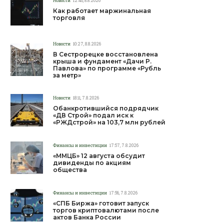
Новости
12:40, 8.8.2026
Как работает маржинальная
торговля
Новости
10:27, 8.8.2026
В Сестрорецке восстановлена
крыша и фундамент «Дачи Р.
Павлова» по программе «Рубль
за метр»
Новости
18:11, 7.8.2026
Обанкротившийся подрядчик
«ДВ Строй» подал иск к
«РЖДстрой» на 103,7 млн рублей
Финансы и инвестиции
17:57, 7.8.2026
«ММЦБ» 12 августа обсудит
дивиденды по акциям
общества
Финансы и инвестиции
17:56, 7.8.2026
«СПБ Биржа» готовит запуск
торгов криптовалютами после
актов Банка России