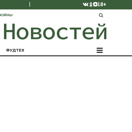
|
18+
ВОЙНЫ
ФУДТЕХ