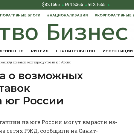
$
82.1665
€
94.8366
¥
12.1655
▲
▲
▲
ПОРАТИВНЫЕ БЛОГИ
#НАЦИОНАЛИЗАЦИЯ
#КОРПОРАТИВНЫЕ 
ЛЕННОСТЬ
РИТЕЙЛ
СТРОИТЕЛЬСТВО
ИНВЕСТИЦИИ
ах ж/д поставок нефтепродуктов на юг России
а о возможных
тавок
а юг России
танции на юге России могут вырасти из-
а сетях РЖД, сообщили на Санкт-