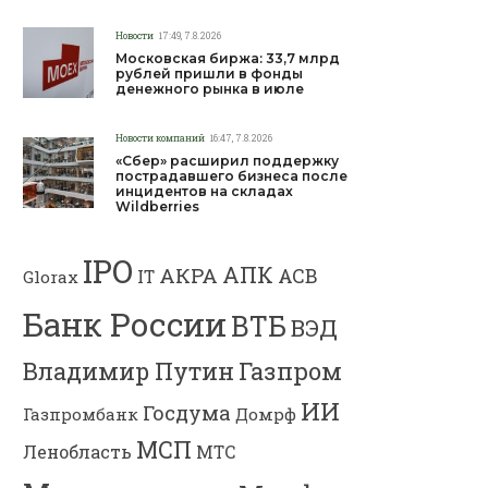
Новости
17:49, 7.8.2026
Московская биржа: 33,7 млрд
рублей пришли в фонды
денежного рынка в июле
Новости компаний
16:47, 7.8.2026
«Сбер» расширил поддержку
пострадавшего бизнеса после
инцидентов на складах
Wildberries
IPO
АПК
АКРА
АСВ
IT
Glorax
Банк России
ВТБ
ВЭД
Владимир Путин
Газпром
ИИ
Госдума
Газпромбанк
Домрф
МСП
Ленобласть
МТС