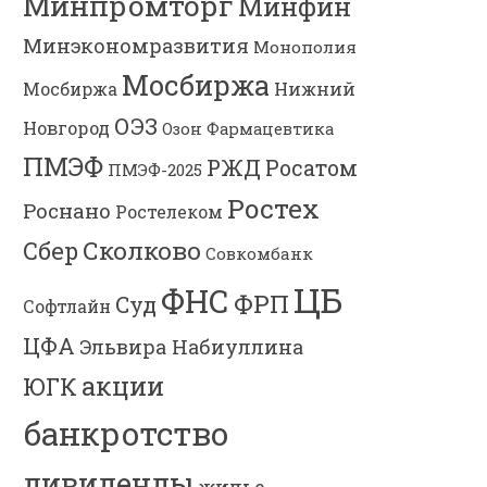
Минпромторг
Минфин
Минэкономразвития
Монополия
Мосбиржа
Мосбиржа
Нижний
ОЭЗ
Новгород
Озон Фармацевтика
ПМЭФ
РЖД
Росатом
ПМЭФ-2025
Ростех
Роснано
Ростелеком
Сколково
Сбер
Совкомбанк
ЦБ
ФНС
ФРП
Суд
Софтлайн
ЦФА
Эльвира Набиуллина
акции
ЮГК
банкротство
дивиденды