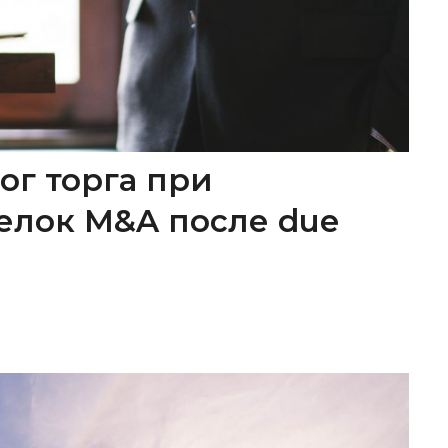
ог торга при
елок M&A после due