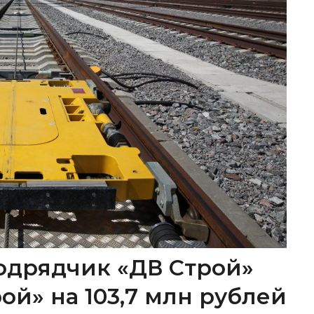
одрядчик «ДВ Строй»
ой» на 103,7 млн рублей